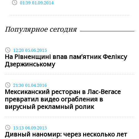
access_time
01:39 01.09.2014
Популярное сегодня
access_time
12:20 05.06.2015
На Рівненщині впав пам’ятник Феліксу
Дзержинському
access_time
21:30 01.04.2016
Мексиканский ресторан в Лас-Вегасе
превратил видео ограбления в
вирусный рекламный ролик
access_time
15:13 06.09.2015
Дивный наномир: через несколько лет