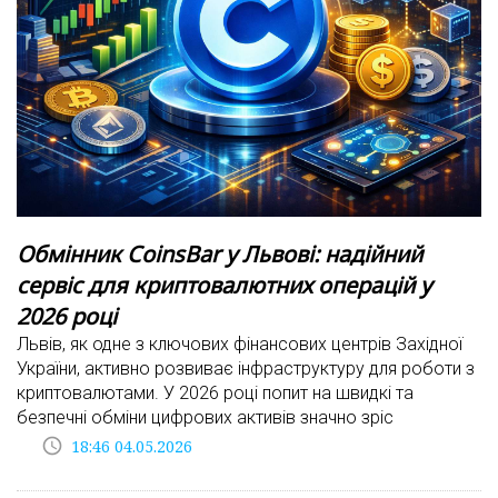
Обмінник CoinsBar у Львові: надійний
сервіс для криптовалютних операцій у
2026 році
Львів, як одне з ключових фінансових центрів Західної
України, активно розвиває інфраструктуру для роботи з
криптовалютами. У 2026 році попит на швидкі та
безпечні обміни цифрових активів значно зріс
access_time
18:46 04.05.2026