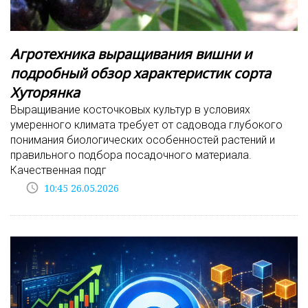
Агротехника выращивания вишни и
подробный обзор характеристик сорта
Хуторянка
Выращивание косточковых культур в условиях
умеренного климата требует от садовода глубокого
понимания биологических особенностей растений и
правильного подбора посадочного материала.
Качественная подг
access_time
10:45 26.05.2026