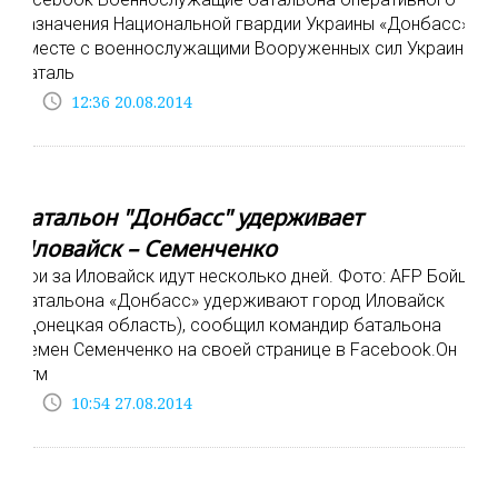
назначения Национальной гвардии Украины «Донбасс»
вместе с военнослужащими Вооруженных сил Украины,
баталь
access_time
12:36 20.08.2014
Батальон "Донбасс" удерживает
Иловайск – Семенченко
Бои за Иловайск идут несколько дней. Фото: AFP Бойцы
батальона «Донбасс» удерживают город Иловайск
(Донецкая область), сообщил командир батальона
Семен Семенченко на своей странице в Facebook.Он
отм
access_time
10:54 27.08.2014