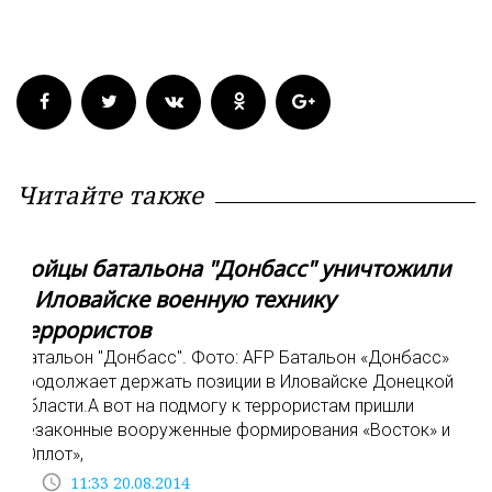
Читайте также
Бойцы батальона "Донбасс" уничтожили
в Иловайске военную технику
террористов
Батальон "Донбасс". Фото: AFP Батальон «Донбасс»
продолжает держать позиции в Иловайске Донецкой
области.А вот на подмогу к террористам пришли
незаконные вооруженные формирования «Восток» и
«Оплот»,
access_time
11:33 20.08.2014