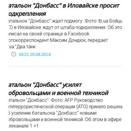
Батальон "Донбасс" в Иловайске просит
подкрепления
Батальнон "Донбасс" ждет подмогу. Фото: lb.ua Бойцы
АТО в Иловайске ждут от штаба подкрепления. Об этом
написал на своей странице в Facebook
фотокорреспондент Максим Дондюк, передает
lb.ua."Два танк
access_time
16:21 20.08.2014
Батальон "Донбасс" усилят
добровольцами и военной техникой
Батальон "Донбасс". Фото: AFP Руководство
антитеррористической операции (АТО) приняло решение
об усилении батальона "Донбасс" новыми
добровольцами и военной техникой. Об этом в эфире
телеканале 1 +1