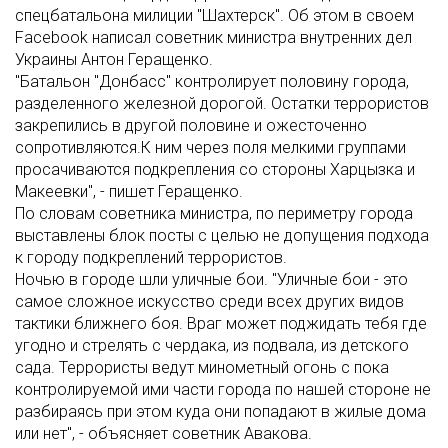
спецбатальона милиции "Шахтерск". Об этом в своем
Facebook написал советник министра внутренних дел
Украины Антон Геращенко.
"Батальон "Донбасс" контролирует половину города,
разделенного железной дорогой. Остатки террористов
закрепились в другой половине и ожесточенно
сопротивляются.К ним через поля мелкими группами
просачиваются подкрепления со стороны Харцызка и
Макеевки", - пишет Геращенко.
По словам советника министра, по периметру города
выставлены блок посты с целью не допущения подхода
к городу подкреплений террористов.
Ночью в городе шли уличные бои. "Уличные бои - это
самое сложное искусство среди всех других видов
тактики ближнего боя. Враг может поджидать тебя где
угодно и стрелять с чердака, из подвала, из детского
сада. Террористы ведут минометный огонь с пока
контролируемой ими части города по нашей стороне не
разбираясь при этом куда они попадают в жилые дома
или нет", - объясняет советник Авакова.