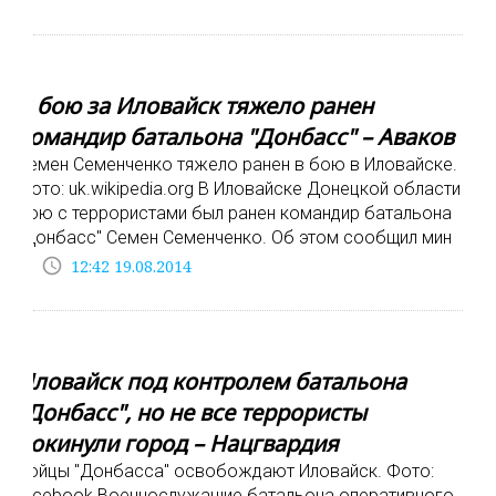
В бою за Иловайск тяжело ранен
командир батальона "Донбасс" – Аваков
Семен Семенченко тяжело ранен в бою в Иловайске.
Фото: uk.wikipedia.org В Иловайске Донецкой области в
бою с террористами был ранен командир батальона
"Донбасс" Семен Семенченко. Об этом сообщил мин
access_time
12:42 19.08.2014
Иловайск под контролем батальона
"Донбасс", но не все террористы
покинули город – Нацгвардия
Бойцы "Донбасса" освобождают Иловайск. Фото:
facebook Военнослужащие батальона оперативного