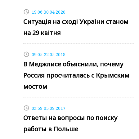
access_time
19:06 30.04.2020
Ситуація на сході України станом
на 29 квітня
access_time
09:05 22.05.2018
В Меджлисе объяснили, почему
Россия просчиталась с Крымским
мостом
access_time
03:59 05.09.2017
Ответы на вопросы по поиску
работы в Польше