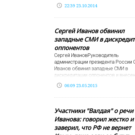
последние события: катастрофу во
access_time
22:39 23.10.2014
Внуково, заявление экс-главы поль
МИДа о предложении Вла
Сергей Иванов обвинил
западные СМИ в дискреди
оппонентов
Сергей ИвановРуководитель
администрации президента России 
Иванов обвинил западные СМИ в
дискредитации оппонентов и внесен
«черные списки». Свое мнение он в
access_time
06:09 23.05.2015
в интервью RT.По словам
Участники "Валдая" о речи
Иванова: говорил жестко и
заверил, что РФ не вернет