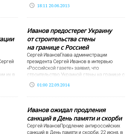
эту тему с Владимиром Путиным. Об этом
access_time
18:11 20.06.2015
он со
ского
Иванов предостерег Украину
тации
от строительства стены
на границе с Россией
Сергей ИвановГлава администрации
Сергей
президента Сергей Иванов в интервью
«Российской газете» заявил, что
ии их в
строительство Украиной стены на границе с
ысказал
Россией сделает невозможным
access_time
01:00 22.09.2014
восстановление отношений межд
Иванов ожидал продления
санкций в День памяти и скорби
Сергей ИвановПродление антироссийских
санкций в День памяти и скорби, 22 июня, в