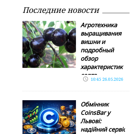
Последние новости
Агротехника
выращивания
вишни и
подробный
обзор
характеристик
сорта
access_time
10:45 26.05.2026
Хуторянка
Выращивание
косточковых
Обмінник
культур в условиях
умеренного
CoinsBar у
климата требует от
Львові:
садовода
надійний сервіс
глубокого