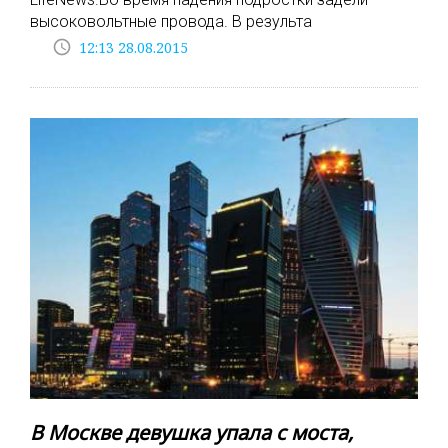
высоковольтные провода. В результа
access_time
12:13 28.08.2015
В Москве девушка упала с моста,