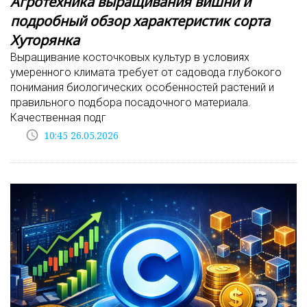
Агротехника выращивания вишни и
подробный обзор характеристик сорта
Хуторянка
Выращивание косточковых культур в условиях
умеренного климата требует от садовода глубокого
понимания биологических особенностей растений и
правильного подбора посадочного материала.
Качественная подг
access_time
10:45 26.05.2026