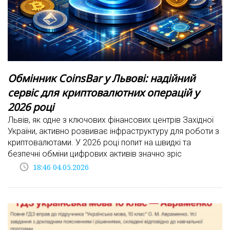
Обмінник CoinsBar у Львові: надійний
сервіс для криптовалютних операцій у
2026 році
Львів, як одне з ключових фінансових центрів Західної
України, активно розвиває інфраструктуру для роботи з
криптовалютами. У 2026 році попит на швидкі та
безпечні обміни цифрових активів значно зріс
access_time
18:46 04.05.2026