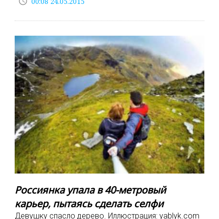
access_time
00:08 24.05.2015
Россиянка упала в 40-метровый
карьер, пытаясь сделать селфи
Девушку спасло дерево. Иллюстрация: yablyk.com