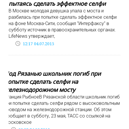
пытаясь сделать эффектное селфи
В Москве молодая девушка упала с моста и
разбилась при попытке сделать эффектное селфи
на фоне Москва-Сити, сообщил "Интерфаксу" в
субботу источник в правоохранительных органах.
LifeNews утверждает,
access_time
12:17 04.07.2015
Под Рязанью школьник погиб при
попытке сделать селфи на
железнодорожном мосту
Станция РыбноеВ Рязанской области школьник погиб
при попытке сделать селфи рядом с высоковольтным
проводом на железнодорожной станции. Об этом
сообщает в субботу, 23 мая, ТАСС со ссылкой на
Московское