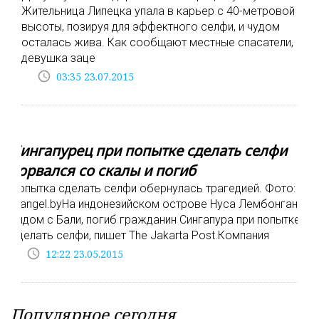
Жительница Липецка упала в карьер с 40-метровой
высоты, позируя для эффектного селфи, и чудом
осталась жива. Как сообщают местные спасатели,
девушка заце
access_time
03:35 23.07.2015
Сингапурец при попытке сделать селфи
сорвался со скалы и погиб
Попытка сделать селфи обернулась трагедией. Фото:
vrangel.byНа индонезийском острове Нуса Лембонган,
рядом с Бали, погиб гражданин Сингапура при попытке
сделать селфи, пишет The Jakarta Post.Компания
access_time
12:22 23.05.2015
Популярное сегодня