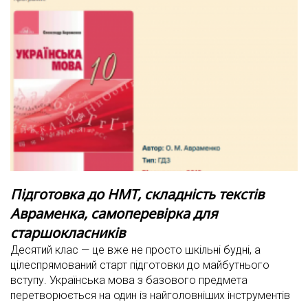
Підготовка до НМТ, складність текстів
Авраменка, самоперевірка для
старшокласників
Десятий клас — це вже не просто шкільні будні, а
цілеспрямований старт підготовки до майбутнього
вступу. Українська мова з базового предмета
перетворюється на один із найголовніших інструментів