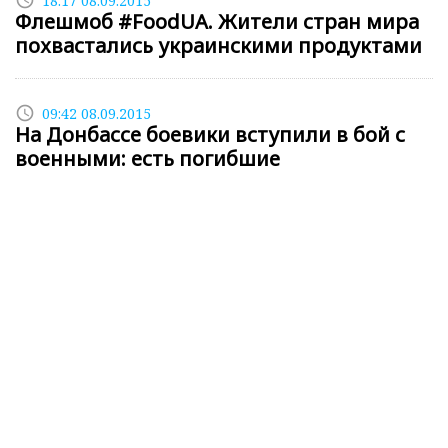
18:17 08.09.2015
Флешмоб #FoodUA. Жители стран мира
похвастались украинскими продуктами
access_time
09:42 08.09.2015
На Донбассе боевики вступили в бой с
военными: есть погибшие