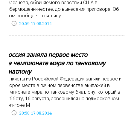
Селезнева, обвиняемого властями США в
кибермошенничестве, до вынесения приговора. Об
этом сообщает в пятницу
access_time
20:59 17.08.2014
Россия заняла первое место
на чемпионате мира по танковому
биатлону
Танкисты из Российской Федерации заняли первое и
второе места в личном первенстве экипажей в
чемпионате мира по танковому биатлону, который в
субботу, 16 августа, завершился на подмосковном
полигоне М
access_time
20:58 17.08.2014