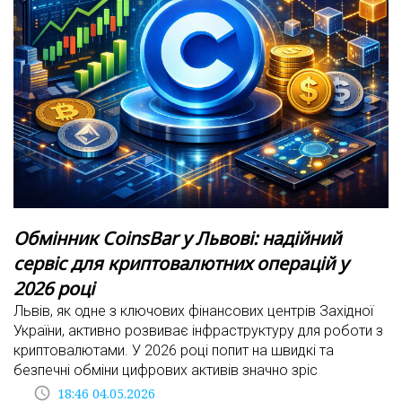
Обмінник CoinsBar у Львові: надійний
сервіс для криптовалютних операцій у
2026 році
Львів, як одне з ключових фінансових центрів Західної
України, активно розвиває інфраструктуру для роботи з
криптовалютами. У 2026 році попит на швидкі та
безпечні обміни цифрових активів значно зріс
access_time
18:46 04.05.2026