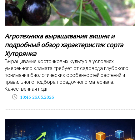
Агротехника выращивания вишни и
подробный обзор характеристик сорта
Хуторянка
Выращивание косточковых культур в условиях
умеренного климата требует от садовода глубокого
понимания биологических особенностей растений и
правильного подбора посадочного материала.
Качественная подг
access_time
10:45 26.05.2026