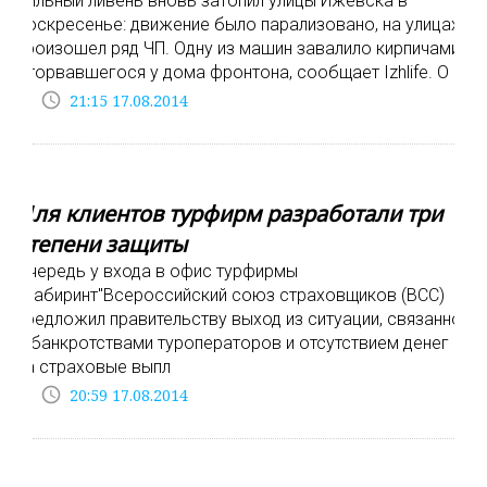
Сильный ливень вновь затопил улицы Ижевска в
воскресенье: движение было парализовано, на улицах
произошел ряд ЧП. Одну из машин завалило кирпичами
оторвавшегося у дома фронтона, сообщает Izhlife. О п
access_time
21:15 17.08.2014
Для клиентов турфирм разработали три
степени защиты
Очередь у входа в офис турфирмы
"Лабиринт"Всероссийский союз страховщиков (ВСС)
предложил правительству выход из ситуации, связанной
с банкротствами туроператоров и отсутствием денег
на страховые выпл
access_time
20:59 17.08.2014