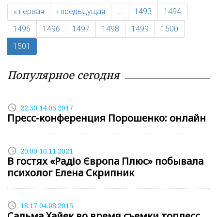
« первая
‹ предыдущая
…
1493
1494
1495
1496
1497
1498
1499
1500
1501
Популярное сегодня
access_time
22:30 14.05.2017
Пресс-конференция Порошенко: онлайн
access_time
20:00 10.11.2021
В гостях «Радіо Європа Плюс» побывала
психолог Елена Скрипник
access_time
18:17 04.08.2015
Сальма Хайек во время съемки топлесс