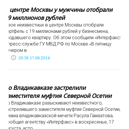
В центре Москвы у мужчины отобрали
19 миллионов рублей
Двое неизвестных в центре Москвы отобрали
портфель с 19 миллионами рублей у бизнесмена,
продавшего квартиру. Об этом сообщили «Интерфаксу»
в пресс-службе ГУ МВД РФ по Москве.«В пятницу
вечером в
access_time
20:58 17.08.2014
Во Владикавказе застрелили
заместителя муфтия Северной Осетии
Во Владикавказе разыскивают неизвестного,
застрелившего заместителя муфтия Северной Осетии,
имама владикавказской мечети Расула Гамзатова,
сообщил агентству «Интерфакс» в воскресенье, 17
августа, исто