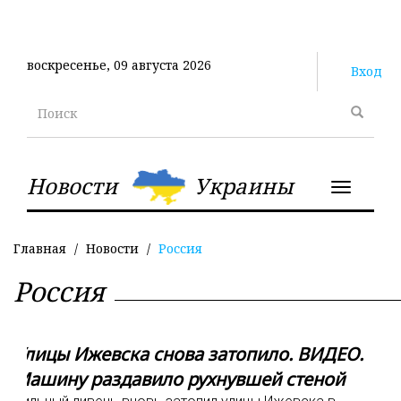
Перейти
к
основному
воскресенье, 09 августа 2026
содержанию
Вход
Поиск
Новости
Украины
Toggle
navigatio
Главная
Новости
Россия
Россия
Улицы Ижевска снова затопило. ВИДЕО.
Машину раздавило рухнувшей стеной