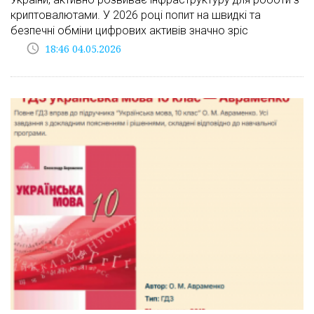
криптовалютами. У 2026 році попит на швидкі та
безпечні обміни цифрових активів значно зріс
access_time
18:46 04.05.2026