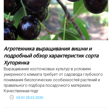
Агротехника выращивания вишни и
подробный обзор характеристик сорта
Хуторянка
Выращивание косточковых культур в условиях
умеренного климата требует от садовода глубокого
понимания биологических особенностей растений и
правильного подбора посадочного материала.
Качественная подг
access_time
10:45 26.05.2026