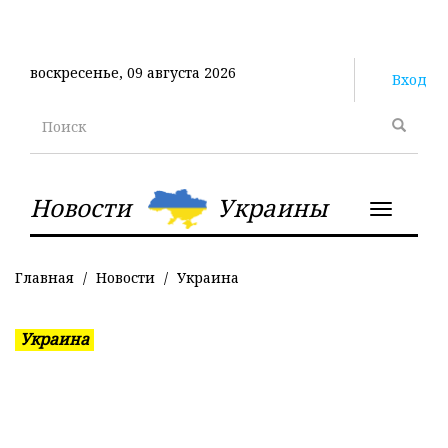
Перейти
к
основному
воскресенье, 09 августа 2026
содержанию
Вход
Поиск
Новости
Украины
Toggle
navigatio
Главная
Новости
Украина
Украина