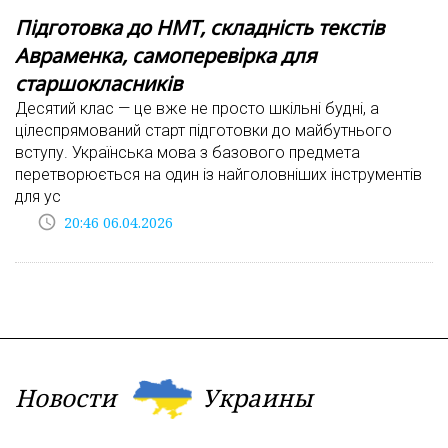
Підготовка до НМТ, складність текстів
Авраменка, самоперевірка для
старшокласників
Десятий клас — це вже не просто шкільні будні, а
цілеспрямований старт підготовки до майбутнього
вступу. Українська мова з базового предмета
перетворюється на один із найголовніших інструментів
для ус
access_time
20:46 06.04.2026
Новости
Украины