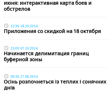
июня: интерактивная карта боев и
обстрелов
access_time
12:36 18.10.2014
Приложения со скидкой на 18 октября
access_time
13:09 07.10.2014
Начинается делимитация границ
буферной зоны
access_time
00:30 27.08.2014
Осінь розпочнеться із теплих і сонячних
днів