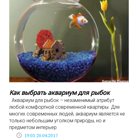
Как выбрать аквариум для рыбок
Аквариум для рыбок – незаменимый атрибут
любой комфортной современной квартиры. Для
многих современных людей, аквариум является не
только небольшим уголком природы, но и
предметом интерьер
access_time
19:03 20.04.2017