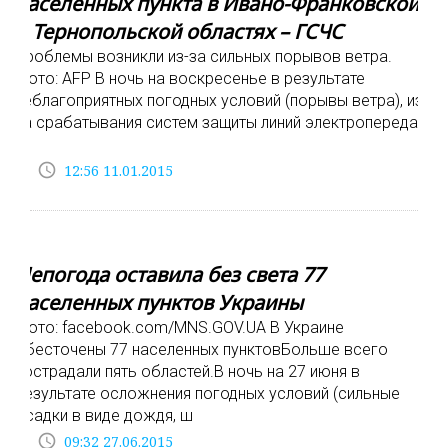
населенных пункта в Ивано-Франковской
и Тернопольской областях – ГСЧС
Проблемы возникли из-за сильных порывов ветра.
Фото: AFP В ночь на воскресенье в результате
неблагоприятных погодных условий (порывы ветра), из-
за срабатывания систем защиты линий электропередач,
п
access_time
12:56 11.01.2015
Непогода оставила без света 77
населенных пунктов Украины
Фото: facebook.com/MNS.GOV.UA В Украине
обесточены 77 населенных пунктовБольше всего
пострадали пять областей.В ночь на 27 июня в
результате осложнения погодных условий (сильные
осадки в виде дождя, ш
access_time
09:32 27.06.2015