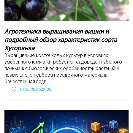
Агротехника выращивания вишни и
подробный обзор характеристик сорта
Хуторянка
Выращивание косточковых культур в условиях
умеренного климата требует от садовода глубокого
понимания биологических особенностей растений и
правильного подбора посадочного материала.
Качественная подг
access_time
10:45 26.05.2026