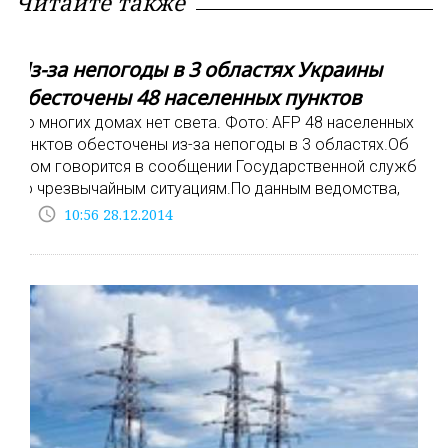
Читайте также
Из-за непогоды в 3 областях Украины
обесточены 48 населенных пунктов
Во многих домах нет света. Фото: AFP 48 населенных
пунктов обесточены из-за непогоды в 3 областях.Об
этом говорится в сообщении Государственной службы
по чрезвычайным ситуациям.По данным ведомства,
access_time
10:56 28.12.2014