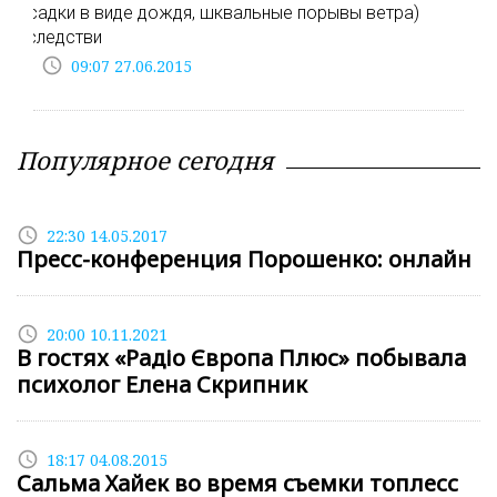
осадки в виде дождя, шквальные порывы ветра)
вследстви
access_time
09:07 27.06.2015
Популярное сегодня
access_time
22:30 14.05.2017
Пресс-конференция Порошенко: онлайн
access_time
20:00 10.11.2021
В гостях «Радіо Європа Плюс» побывала
психолог Елена Скрипник
access_time
18:17 04.08.2015
Сальма Хайек во время съемки топлесс