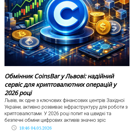
Обмінник CoinsBar у Львові: надійний
сервіс для криптовалютних операцій у
2026 році
Львів, як одне з ключових фінансових центрів Західної
України, активно розвиває інфраструктуру для роботи з
криптовалютами. У 2026 році попит на швидкі та
безпечні обміни цифрових активів значно зріс
access_time
18:46 04.05.2026