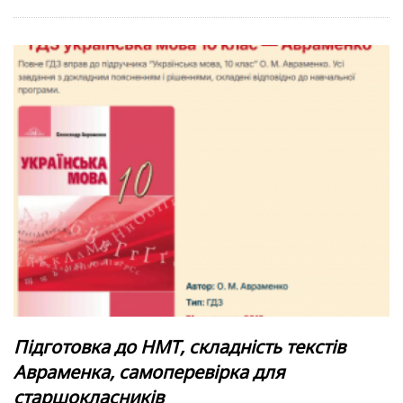
Підготовка до НМТ, складність текстів
Авраменка, самоперевірка для
старшокласників