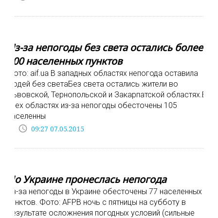
Из-за непогоды без света остались более
100 населенных пунктов
Фото: aif.ua В западных областях непогода оставила
людей без светаБез света остались жители во
Львовской, Тернопольской и Закарпатской областях.В
трех областях из-за непогоды обесточены 105
населенны
access_time
09:27 07.05.2015
По Украине пронеслась непогода
Из-за непогоды в Украине обесточены 77 населенных
пунктов. Фото: AFPВ ночь с пятницы на субботу в
результате осложнения погодных условий (сильные