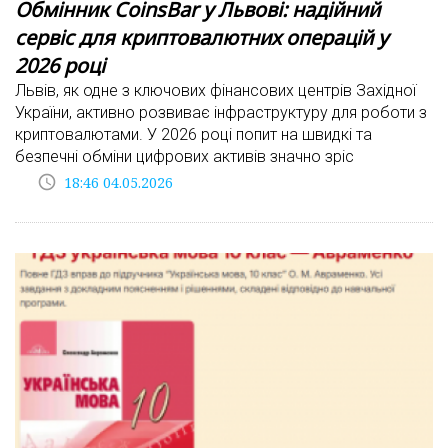
Обмінник CoinsBar у Львові: надійний
сервіс для криптовалютних операцій у
2026 році
Львів, як одне з ключових фінансових центрів Західної
України, активно розвиває інфраструктуру для роботи з
криптовалютами. У 2026 році попит на швидкі та
безпечні обміни цифрових активів значно зріс
access_time
18:46 04.05.2026