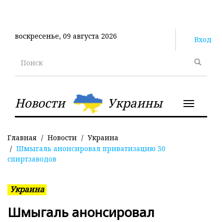
Перейти
к
основному
воскресенье, 09 августа 2026
содержанию
Вход
Поиск
Новости
Украины
Toggle
navigatio
Главная
Новости
Украина
Шмыгаль анонсировал приватизацию 30
спиртзаводов
Украина
Шмыгаль анонсировал