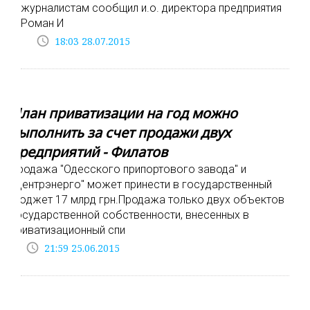
журналистам сообщил и.о. директора предприятия
Роман И
access_time
18:03 28.07.2015
План приватизации на год можно
выполнить за счет продажи двух
предприятий - Филатов
Продажа "Одесского припортового завода" и
"Центрэнерго" может принести в государственный
бюджет 17 млрд грн.Продажа только двух объектов
государственной собственности, внесенных в
приватизационный спи
access_time
21:59 25.06.2015