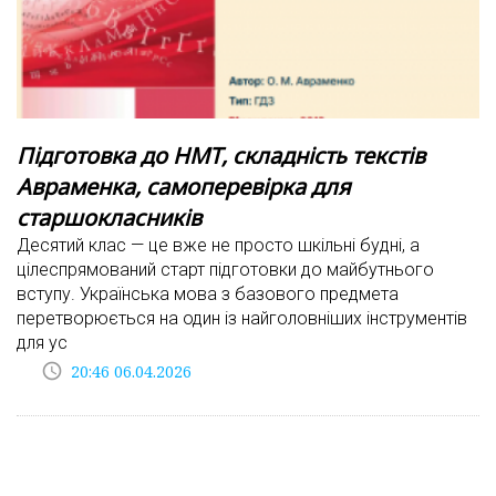
Підготовка до НМТ, складність текстів
Авраменка, самоперевірка для
старшокласників
Десятий клас — це вже не просто шкільні будні, а
цілеспрямований старт підготовки до майбутнього
вступу. Українська мова з базового предмета
перетворюється на один із найголовніших інструментів
для ус
access_time
20:46 06.04.2026