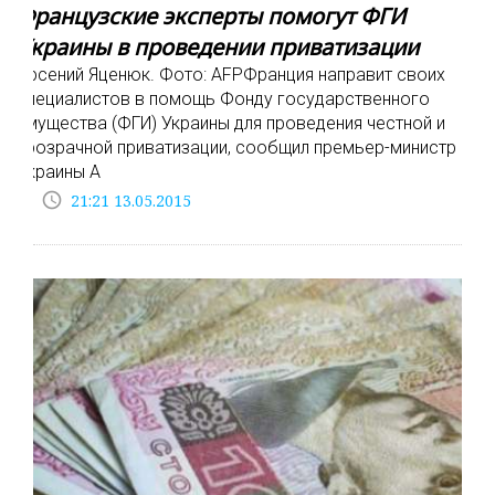
Французские эксперты помогут ФГИ
Украины в проведении приватизации
Арсений Яценюк. Фото: AFPФранция направит своих
специалистов в помощь Фонду государственного
имущества (ФГИ) Украины для проведения честной и
прозрачной приватизации, сообщил премьер-министр
Украины А
access_time
21:21 13.05.2015