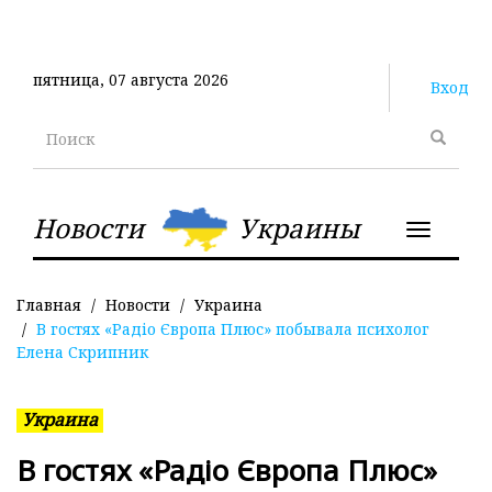
Перейти
к
основному
пятница, 07 августа 2026
содержанию
Вход
Поиск
Новости
Украины
Toggle
navigatio
Главная
Новости
Украина
В гостях «Радіо Європа Плюс» побывала психолог
Елена Скрипник
Украина
В гостях «Радіо Європа Плюс»