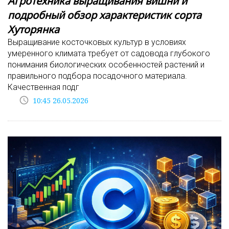
Агротехника выращивания вишни и
подробный обзор характеристик сорта
Хуторянка
Выращивание косточковых культур в условиях
умеренного климата требует от садовода глубокого
понимания биологических особенностей растений и
правильного подбора посадочного материала.
Качественная подг
access_time
10:45 26.05.2026