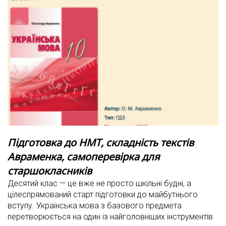
Підготовка до НМТ, складність текстів
Авраменка, самоперевірка для
старшокласників
Десятий клас — це вже не просто шкільні будні, а
цілеспрямований старт підготовки до майбутнього
вступу. Українська мова з базового предмета
перетворюється на один із найголовніших інструментів