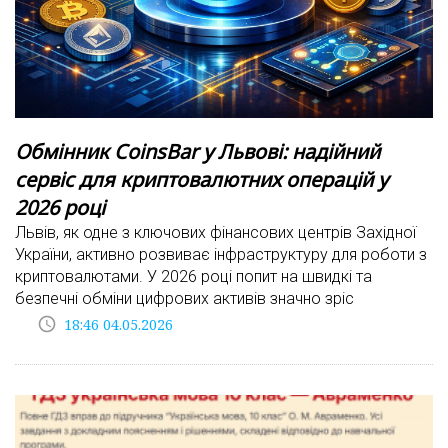
Обмінник CoinsBar у Львові: надійний
сервіс для криптовалютних операцій у
2026 році
Львів, як одне з ключових фінансових центрів Західної
України, активно розвиває інфраструктуру для роботи з
криптовалютами. У 2026 році попит на швидкі та
безпечні обміни цифрових активів значно зріс
access_time
18:46 04.05.2026