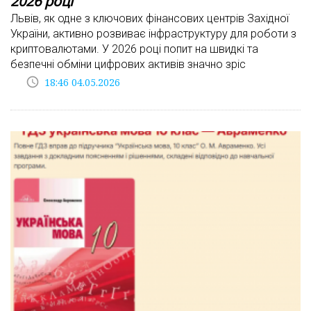
2026 році
Львів, як одне з ключових фінансових центрів Західної
України, активно розвиває інфраструктуру для роботи з
криптовалютами. У 2026 році попит на швидкі та
безпечні обміни цифрових активів значно зріс
access_time
18:46 04.05.2026