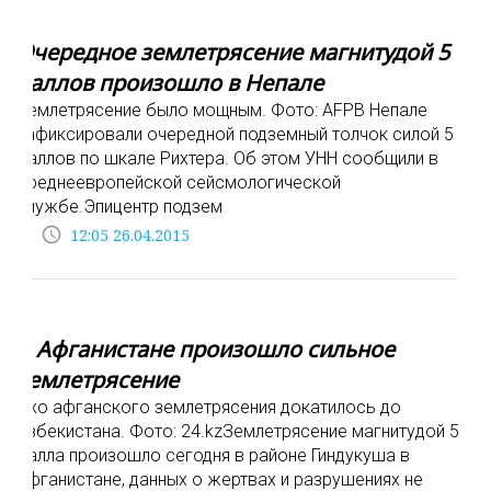
Очередное землетрясение магнитудой 5
баллов произошло в Непале
Землетрясение было мощным. Фото: AFPВ Непале
зафиксировали очередной подземный толчок силой 5
баллов по шкале Рихтера. Об этом УНН сообщили в
Среднеевропейской сейсмологической
службе.Эпицентр подзем
access_time
12:05 26.04.2015
В Афганистане произошло сильное
землетрясение
Эхо афганского землетрясения докатилось до
Узбекистана. Фото: 24.kzЗемлетрясение магнитудой 5,5
балла произошло сегодня в районе Гиндукуша в
Афганистане, данных о жертвах и разрушениях не