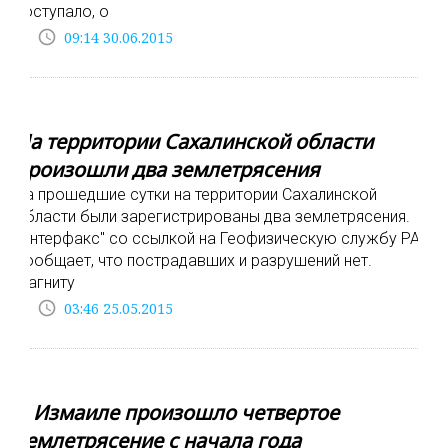
поступало, о
access_time
09:14 30.06.2015
На территории Сахалинской области
произошли два землетрясения
За прошедшие сутки на территории Сахалинской
области были зарегистрированы два землетрясения.
"Интерфакс" со ссылкой на Геофизическую службу РАН
сообщает, что пострадавших и разрушений нет.
Магниту
access_time
03:46 25.05.2015
В Измаиле произошло четвертое
землетрясение с начала года