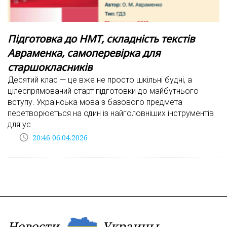
Підготовка до НМТ, складність текстів
Авраменка, самоперевірка для
старшокласників
Десятий клас — це вже не просто шкільні будні, а
цілеспрямований старт підготовки до майбутнього
вступу. Українська мова з базового предмета
перетворюється на один із найголовніших інструментів
для ус
access_time
20:46 06.04.2026
Новости
Украины