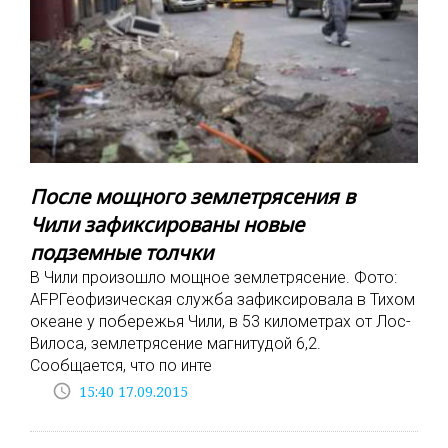
После мощного землетрясения в
Чили зафиксированы новые
подземные толчки
В Чили произошло мощное землетрясение. Фото:
AFPГеофизическая служба зафиксировала в Тихом
океане у побережья Чили, в 53 километрах от Лос-
Вилоса, землетрясение магнитудой 6,2.
Сообщается, что по инте
access_time
15:40 17.09.2015