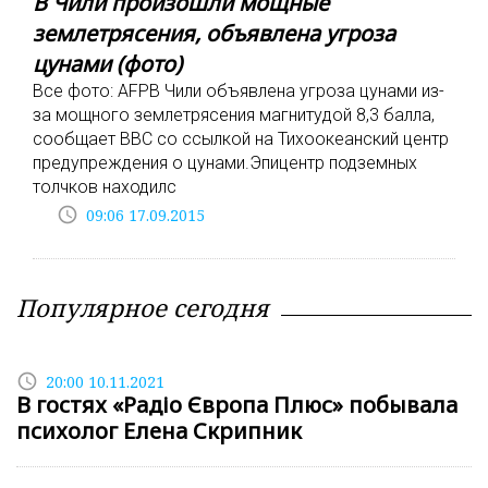
В Чили произошли мощные
землетрясения, объявлена угроза
цунами (фото)
Все фото: AFPВ Чили объявлена угроза цунами из-
за мощного землетрясения магнитудой 8,3 балла,
сообщает BBC со ссылкой на Тихоокеанский центр
предупреждения о цунами.Эпицентр подземных
толчков находилс
access_time
09:06 17.09.2015
Популярное сегодня
access_time
20:00 10.11.2021
В гостях «Радіо Європа Плюс» побывала
психолог Елена Скрипник