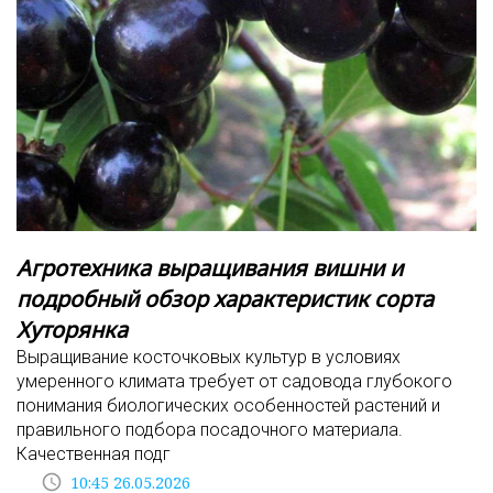
Агротехника выращивания вишни и
подробный обзор характеристик сорта
Хуторянка
Выращивание косточковых культур в условиях
умеренного климата требует от садовода глубокого
понимания биологических особенностей растений и
правильного подбора посадочного материала.
Качественная подг
access_time
10:45 26.05.2026