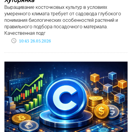
Выращивание косточковых культур в условиях
умеренного климата требует от садовода глубокого
понимания биологических особенностей растений и
правильного подбора посадочного материала.
Качественная подг
access_time
10:45 26.05.2026