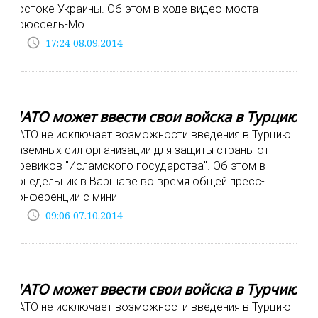
востоке Украины. Об этом в ходе видео-моста
Брюссель-Мо
access_time
17:24 08.09.2014
НАТО может ввести свои войска в Турцию
НАТО не исключает возможности введения в Турцию
наземных сил организации для защиты страны от
боевиков "Исламского государства". Об этом в
понедельник в Варшаве во время общей пресс-
конференции с мини
access_time
09:06 07.10.2014
НАТО может ввести свои войска в Турчию
НАТО не исключает возможности введения в Турцию