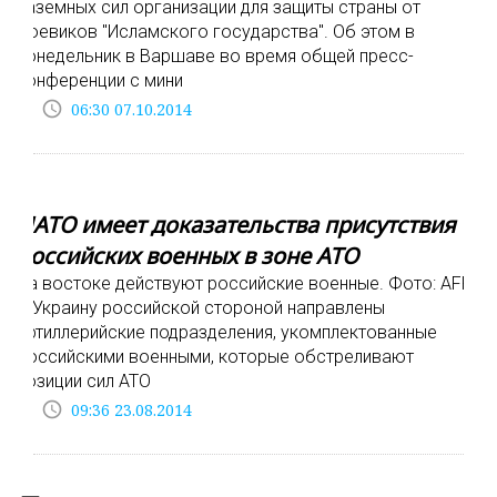
наземных сил организации для защиты страны от
боевиков "Исламского государства". Об этом в
понедельник в Варшаве во время общей пресс-
конференции с мини
access_time
06:30 07.10.2014
НАТО имеет доказательства присутствия
российских военных в зоне АТО
На востоке действуют российские военные. Фото: АFP
В Украину российской стороной направлены
артиллерийские подразделения, укомплектованные
российскими военными, которые обстреливают
позиции сил АТО
access_time
09:36 23.08.2014