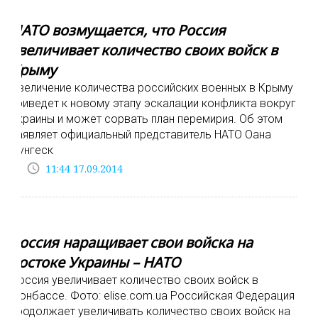
НАТО возмущается, что Россия
увеличивает количество своих войск в
Крыму
Увеличение количества российских военных в Крыму
приведет к новому этапу эскалации конфликта вокруг
Украины и может сорвать план перемирия. Об этом
заявляет официальный представитель НАТО Оана
Лунгеск
access_time
11:44 17.09.2014
Россия наращивает свои войска на
востоке Украины – НАТО
Россия увеличивает количество своих войск в
Донбассе. Фото: elise.com.ua Российская Федерация
продолжает увеличивать количество своих войск на