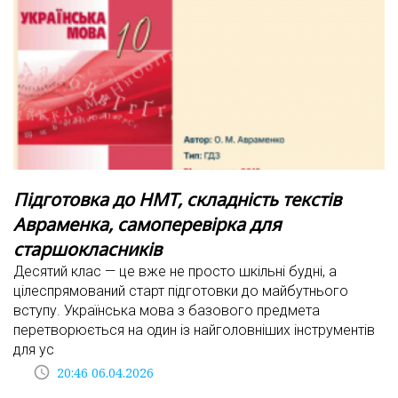
Підготовка до НМТ, складність текстів
Авраменка, самоперевірка для
старшокласників
Десятий клас — це вже не просто шкільні будні, а
цілеспрямований старт підготовки до майбутнього
вступу. Українська мова з базового предмета
перетворюється на один із найголовніших інструментів
для ус
access_time
20:46 06.04.2026