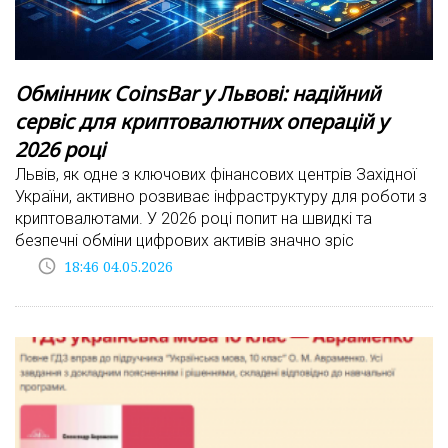
Обмінник CoinsBar у Львові: надійний
сервіс для криптовалютних операцій у
2026 році
Львів, як одне з ключових фінансових центрів Західної
України, активно розвиває інфраструктуру для роботи з
криптовалютами. У 2026 році попит на швидкі та
безпечні обміни цифрових активів значно зріс
access_time
18:46 04.05.2026