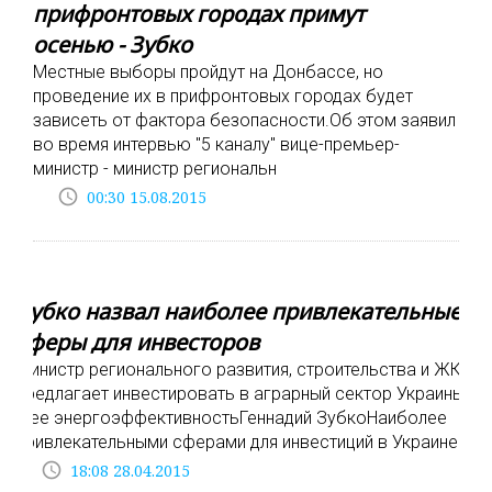
прифронтовых городах примут
осенью - Зубко
Местные выборы пройдут на Донбассе, но
проведение их в прифронтовых городах будет
зависеть от фактора безопасности.Об этом заявил
во время интервью "5 каналу" вице-премьер-
министр - министр региональн
access_time
00:30 15.08.2015
Зубко назвал наиболее привлекательные
сферы для инвесторов
Министр регионального развития, строительства и ЖКХ
предлагает инвестировать в аграрный сектор Украины
и ее энергоэффективностьГеннадий ЗубкоНаиболее
привлекательными сферами для инвестиций в Украине
access_time
18:08 28.04.2015