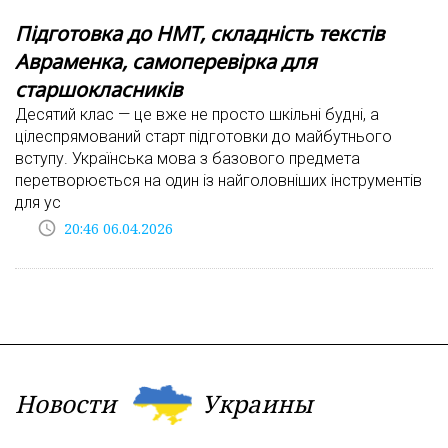
Підготовка до НМТ, складність текстів
Авраменка, самоперевірка для
старшокласників
Десятий клас — це вже не просто шкільні будні, а
цілеспрямований старт підготовки до майбутнього
вступу. Українська мова з базового предмета
перетворюється на один із найголовніших інструментів
для ус
access_time
20:46 06.04.2026
Новости
Украины