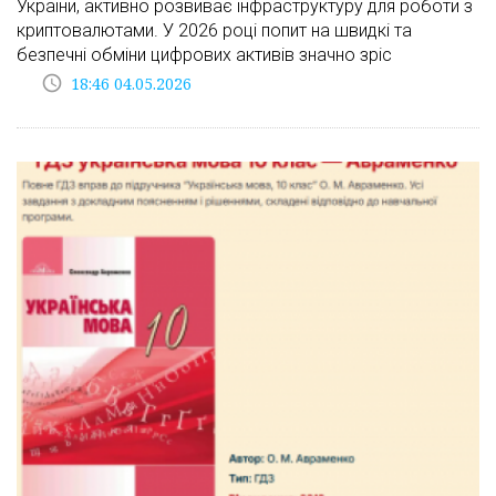
України, активно розвиває інфраструктуру для роботи з
криптовалютами. У 2026 році попит на швидкі та
безпечні обміни цифрових активів значно зріс
access_time
18:46 04.05.2026