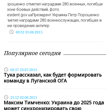
Порошенко отметил наградами 280 военных, погибших
в зоне боевых действий, фото
president.gov.uaПрезидент Украины Петр Порошенко
отметил наградами 280 военнослужащих, погибших в
зоне проведения антитер
access_time
00:32 05.06.2015
Популярное сегодня
access_time
03:57 23.07.2015
Тука рассказал, как будет формировать
команду в Луганской ОГА
access_time
21:12 02.06.2015
Максим Тимченко: Украина до 2025 года
может синхронизировать свою