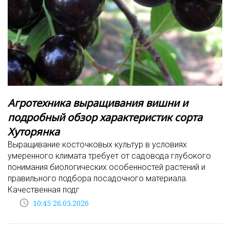
Агротехника выращивания вишни и
подробный обзор характеристик сорта
Хуторянка
Выращивание косточковых культур в условиях
умеренного климата требует от садовода глубокого
понимания биологических особенностей растений и
правильного подбора посадочного материала.
Качественная подг
access_time
10:45 26.05.2026