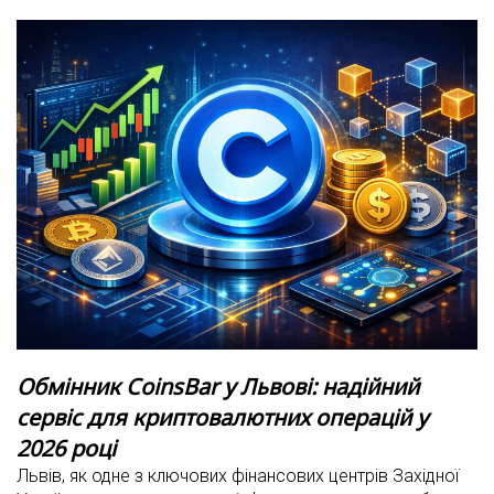
Обмінник CoinsBar у Львові: надійний
сервіс для криптовалютних операцій у
2026 році
Львів, як одне з ключових фінансових центрів Західної