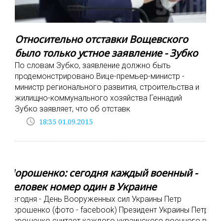
Относительно отставки Вощевского
было только устное заявление - Зубко
По словам Зубко, заявление должно быть
продемонстрировано.Вице-премьер-министр -
министр регионального развития, строительства и
жилищно-коммунального хозяйства Геннадий
Зубко заявляет, что об отставк
access_time
18:35 01.09.2015
Порошенко: сегодня каждый военный -
человек номер один в Украине
Сегодня - День Вооруженных сил Украины Петр
Порошенко (фото - facebook) Президент Украины Петр
Порошенко считает каждого украинского военного в