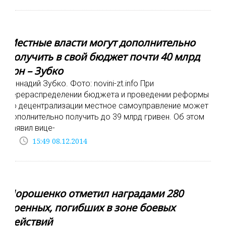
Местные власти могут дополнительно
получить в свой бюджет почти 40 млрд
грн – Зубко
Геннадий Зубко. Фото: novini-zt.info При
перераспределении бюджета и проведении реформы
по децентрализации местное самоуправление может
дополнительно получить до 39 млрд гривен. Об этом
заявил вице-
access_time
15:49 08.12.2014
Порошенко отметил наградами 280
военных, погибших в зоне боевых
действий