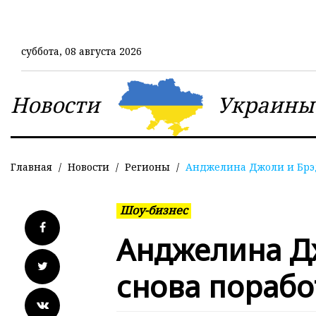
Перейти
к
основному
суббота, 08 августа 2026
содержанию
Новости
Украины
Главная
Новости
Регионы
Анджелина Джоли и Брэд
Шоу-бизнес
Анджелина Д
снова порабо