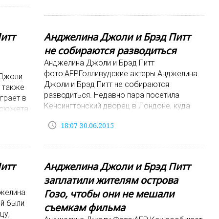
Дженнифер
Энистон
Актриса Анджелина
итт
Анджелина Джоли и Брэд Питт
Джоли даже
не собираются разводиться
после развода
Анджелина Джоли и Брэд Питт
приходит в
фото:AFPГолливудские актеры Анджелина
 Джоли
ярость, когда
Джоли и Брэд Питт не собираются
 также
слышит, что ее
разводиться. Недавно пара посетила
грает в
бывший муж
Кенсингтонский дворец в Лондоне, куда
 сюжета
Брэд Питт
была приглашена принцем Уилья
 из
наладил
access_time
18:07 30.06.2015
отношения с
Дженнифер
Энистон:
"Анджелина
итт
Анджелина Джоли и Брэд Питт
злится, потому
заплатили жителям острова
что ее все
Гозо, чтобы они не мешали
джелина
считают роковой
ей были
съемкам фильма
женщ
цу,