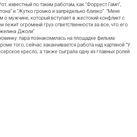
от, известный по таким работам, как "Форрест Гамп",
она" и "Жутко громко и запредельно близко". "Меня
м о мужчине, который вступает в жестокий конфликт с
ем лежит огромный груз ответственности за все, что его
джелина Джоли".
 новинку: пара познакомилась на площадке фильма
Кроме того, сейчас заканчивается работа над картиной "У
серское кресло, а также сыграла одну из главных ролей