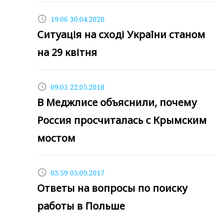
access_time
19:06 30.04.2020
Ситуація на сході України станом
на 29 квітня
access_time
09:05 22.05.2018
В Меджлисе объяснили, почему
Россия просчиталась с Крымским
мостом
access_time
03:59 05.09.2017
Ответы на вопросы по поиску
работы в Польше