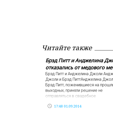
Читайте также
Брэд Питт и Анджелина Дж
отказались от медового ме
Брэд Питт и Анджелина Джоли Анд
Джоли и Брэд ПиттАнджелина Джол
Брэд Питт, поженившиеся на прошл
выходных, приняли решение не
отправляться в свадебное
путешествие.Медовый месяц моло
access_time
17:48 01.09.2014