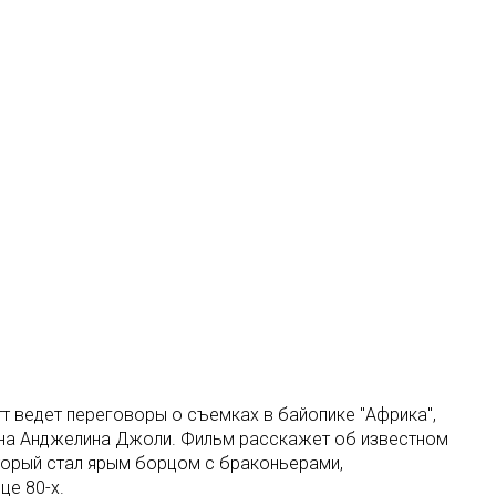
тт ведет переговоры о съемках в байопике "Африка",
на Анджелина Джоли. Фильм расскажет об известном
оторый стал ярым борцом с браконьерами,
це 80-х.