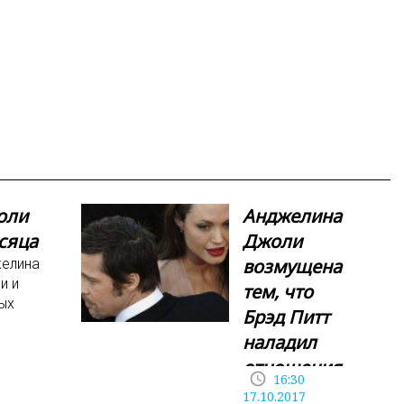
оли
Анджелина
сяца
Джоли
возмущена
желина
и и
тем, что
ых
Брэд Питт
наладил
дожен
отношения
access_time
16:30
с
17.10.2017