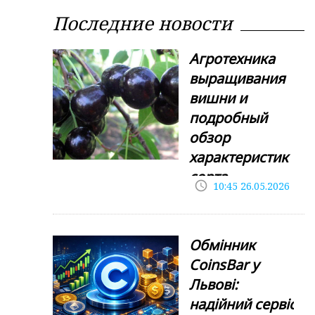
Последние новости
Агротехника
выращивания
вишни и
подробный
обзор
характеристик
сорта
access_time
10:45 26.05.2026
Хуторянка
Выращивание
косточковых
Обмінник
культур в условиях
умеренного
CoinsBar у
климата требует от
Львові:
садовода
надійний сервіс
глубокого