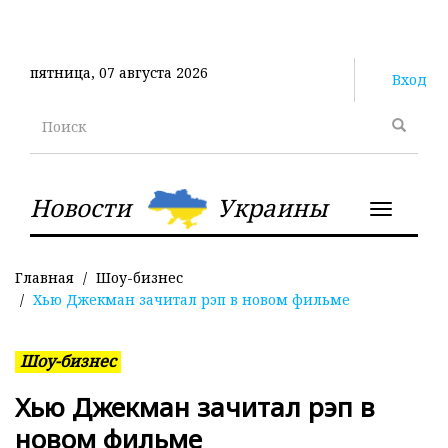
Перейти
к
основному
пятница, 07 августа 2026
содержанию
Вход
Поиск
Новости
Украины
Toggle
navigatio
Главная
Шоу-бизнес
Хью Джекман зачитал рэп в новом фильме
Шоу-бизнес
Хью Джекман зачитал рэп в
новом фильме