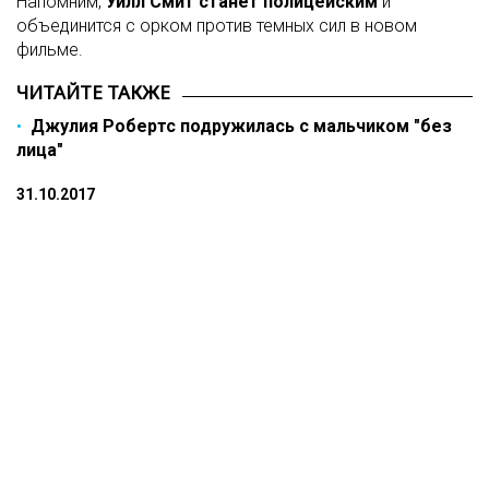
Напомним,
Уилл Смит станет полицейским
и
объединится с орком против темных сил в новом
фильме.
ЧИТАЙТЕ ТАКЖЕ
Джулия Робертс подружилась с мальчиком "без
лица"
31.10.2017