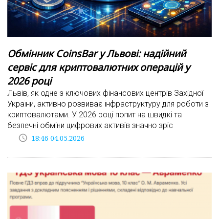
Обмінник CoinsBar у Львові: надійний
сервіс для криптовалютних операцій у
2026 році
Львів, як одне з ключових фінансових центрів Західної
України, активно розвиває інфраструктуру для роботи з
криптовалютами. У 2026 році попит на швидкі та
безпечні обміни цифрових активів значно зріс
access_time
18:46 04.05.2026