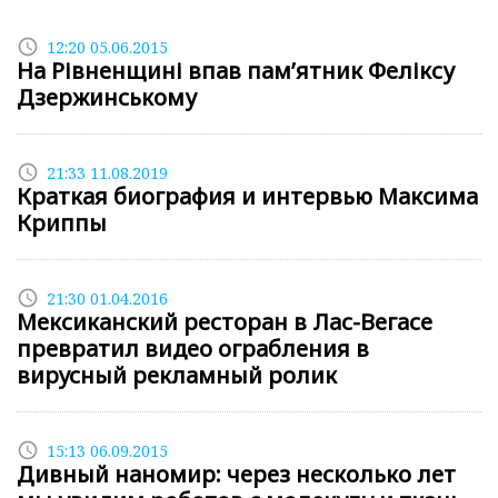
access_time
12:20 05.06.2015
На Рівненщині впав пам’ятник Феліксу
Дзержинському
access_time
21:33 11.08.2019
Краткая биография и интервью Максима
Криппы
access_time
21:30 01.04.2016
Мексиканский ресторан в Лас-Вегасе
превратил видео ограбления в
вирусный рекламный ролик
access_time
15:13 06.09.2015
Дивный наномир: через несколько лет