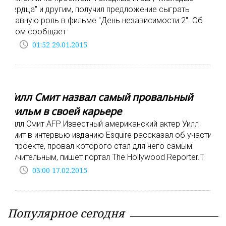
сердца" и другим, получил предложение сыграть
главную роль в фильме "День независимости 2". Об
этом сообщает
access_time
01:52 29.01.2015
Уилл Смит назвал самый провальный
фильм в своей карьере
Уилл Смит AFP Известный американский актер Уилл
Смит в интервью изданию Esquire рассказал об участии
в проекте, провал которого стал для него самым
мучительным, пишет портал The Hollywood Reporter.Т
access_time
03:00 17.02.2015
Популярное сегодня