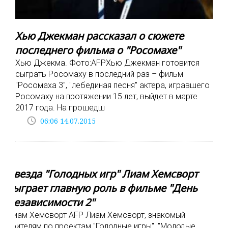
Хью Джекман рассказал о сюжете
последнего фильма о "Росомахе"
Хью Джекма. Фото:AFPХью Джекман готовится
сыграть Росомаху в последний раз – фильм
"Росомаха 3", "лебединая песня" актера, игравшего
Росомаху на протяжении 15 лет, выйдет в марте
2017 года. На прошедш
access_time
06:06 14.07.2015
Звезда "Голодных игр" Лиам Хемсворт
сыграет главную роль в фильме "День
независимости 2"
Лиам Хемсворт AFP Лиам Хемсворт, знакомый
зрителям по проектам "Голодные игры", "Молодые