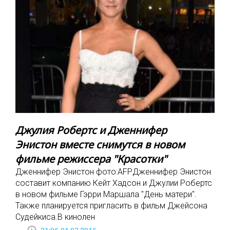
Джулия Робертс и Дженнифер
Энистон вместе снимутся в новом
фильме режиссера "Красотки"
Дженнифер Энистон фото:AFPДженнифер Энистон
составит компанию Кейт Хадсон и Джулии Робертс
в новом фильме Гэрри Маршала "День матери".
Также планируется пригласить в фильм Джейсона
Судейкиса.В кинолен
access_time