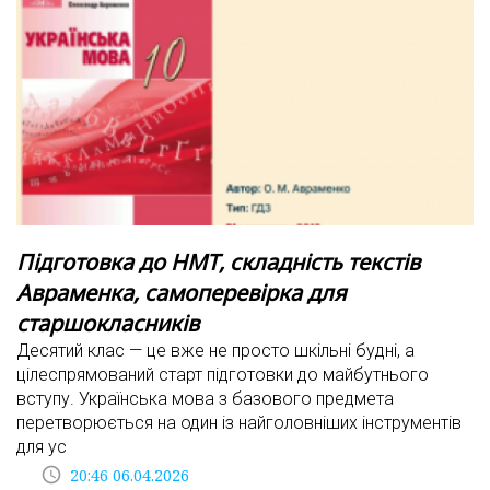
Підготовка до НМТ, складність текстів
Авраменка, самоперевірка для
старшокласників
Десятий клас — це вже не просто шкільні будні, а
цілеспрямований старт підготовки до майбутнього
вступу. Українська мова з базового предмета
перетворюється на один із найголовніших інструментів
для ус
access_time
20:46 06.04.2026