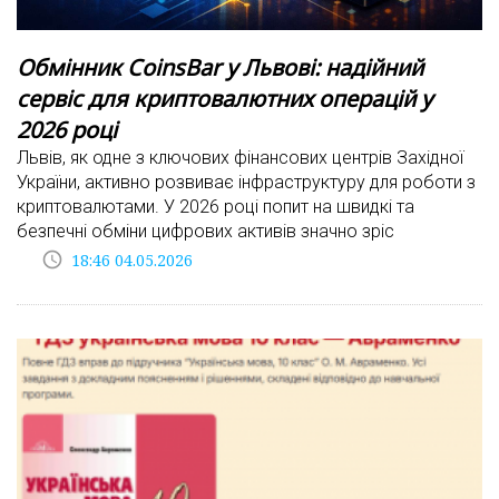
Обмінник CoinsBar у Львові: надійний
сервіс для криптовалютних операцій у
2026 році
Львів, як одне з ключових фінансових центрів Західної
України, активно розвиває інфраструктуру для роботи з
криптовалютами. У 2026 році попит на швидкі та
безпечні обміни цифрових активів значно зріс
access_time
18:46 04.05.2026