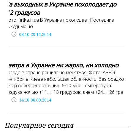
На выходных в Украине похолодает до
-12 градусов
Фото: firtka.if.ua В Украине похолодает Последние
выходные но
access_time
08:10 29.11.2014
Завтра в Украине ни жарко, ни холодно
Погода в стране решила не меняться. Фото: AFP 9
сентября в Киеве небольшая облачность, без осадков,
ветер северо-восточный, 5-10 м/с. Температура
воздуха ночью +11...+13 градусов, днем +24...+26 гра
access_time
14:18 08.09.2014
Популярное сегодня