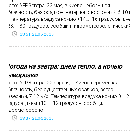
Фото: AFPЗавтра, 22 мая, в Киеве небольшая
облачность, без осадков, ветер юго-восточный, 5-10 м/
с. Температура воздуха ночью +14...+16 градусов, днем
+28...+30 градусов, сообщил Гидрометеорологический
access_time
18:51 21.05.2015
Погода на завтра: днем тепло, а ночью
заморозки
Фото: AFPЗавтра, 22 апреля, в Киеве переменная
облачность, без существенных осадков, ветер
северный, 7-12 м/с. Температура воздуха ночью 0...-2
градуса, днем +10...+12 градусов, сообщил
Гидрометеороло
access_time
18:37 21.04.2015