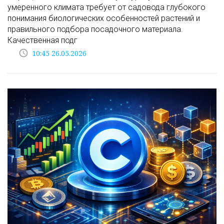
умеренного климата требует от садовода глубокого
понимания биологических особенностей растений и
правильного подбора посадочного материала.
Качественная подг
access_time
10:45 26.05.2026