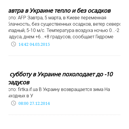
Завтра в Украине тепло и без осадков
Фото: AFP Завтра, 5 марта, в Киеве переменная
облачность, без существенных осадков, ветер северо-
западный, 5-10 м/с. Температура воздуха ночью 0...-2
градуса, днем +6...+8 градусов, сообщает Гидроме
access_time
14:42 04.03.2015
В субботу в Украине похолодает до -10
градусов
Фото: firtka.if.ua В Украину возвращается зима На
выходных в У
access_time
08:00 27.12.2014