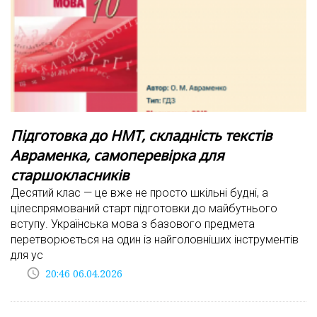
Підготовка до НМТ, складність текстів
Авраменка, самоперевірка для
старшокласників
Десятий клас — це вже не просто шкільні будні, а
цілеспрямований старт підготовки до майбутнього
вступу. Українська мова з базового предмета
перетворюється на один із найголовніших інструментів
для ус
access_time
20:46 06.04.2026