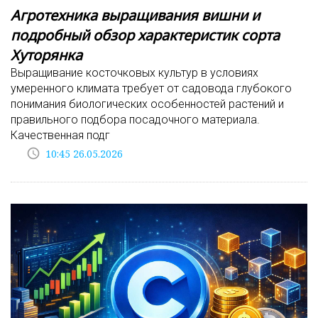
Агротехника выращивания вишни и
подробный обзор характеристик сорта
Хуторянка
Выращивание косточковых культур в условиях
умеренного климата требует от садовода глубокого
понимания биологических особенностей растений и
правильного подбора посадочного материала.
Качественная подг
access_time
10:45 26.05.2026