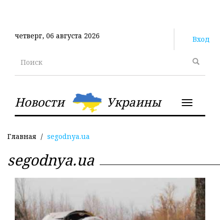
Перейти
к
основному
четверг, 06 августа 2026
содержанию
Вход
Поиск
Новости
Украины
Toggle
navigatio
Главная
segodnya.ua
segodnya.ua