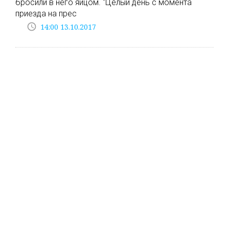
бросили в него яйцом. "Целый день с момента
приезда на прес
access_time
14:00 13.10.2017