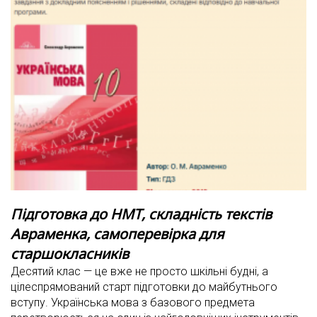
Підготовка до НМТ, складність текстів
Авраменка, самоперевірка для
старшокласників
Десятий клас — це вже не просто шкільні будні, а
цілеспрямований старт підготовки до майбутнього
вступу. Українська мова з базового предмета