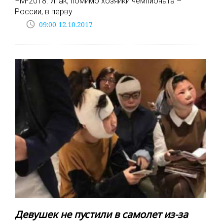
ЧМ-2018. Итак, помимо хозяйки чемпионата –
России, в перву
access_time
09:00 12.10.2017
Девушек не пустили в самолет из-за