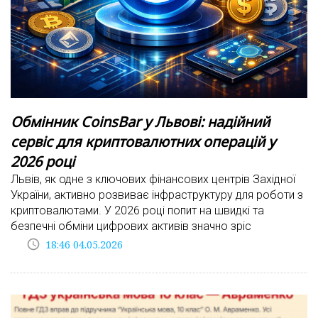
Обмінник CoinsBar у Львові: надійний
сервіс для криптовалютних операцій у
2026 році
Львів, як одне з ключових фінансових центрів Західної
України, активно розвиває інфраструктуру для роботи з
криптовалютами. У 2026 році попит на швидкі та
безпечні обміни цифрових активів значно зріс
access_time
18:46 04.05.2026