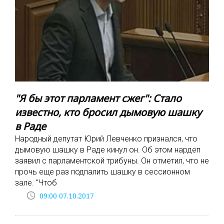
"Я бы этот парламент сжег": Стало
известно, кто бросил дымовую шашку
в Раде
Народный депутат Юрий Левченко признался, что
дымовую шашку в Раде кинул он. Об этом нардеп
заявил с парламентской трибуны. Он отметил, что не
прочь еще раз подпалить шашку в сессионном
зале. "Чтоб
access_time
09:00 07.10.2017