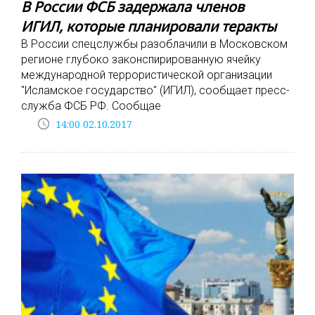
В России ФСБ задержала членов
ИГИЛ, которые планировали теракты
В России спецслужбы разоблачили в Московском
регионе глубоко законспирированную ячейку
международной террористической организации
"Исламское государство" (ИГИЛ), сообщает пресс-
служба ФСБ РФ. Сообщае
access_time
14:00 02.10.2017