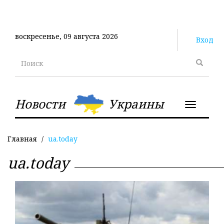
Перейти
к
основному
воскресенье, 09 августа 2026
содержанию
Вход
Поиск
Новости
Украины
Toggle
navigatio
Главная
ua.today
ua.today