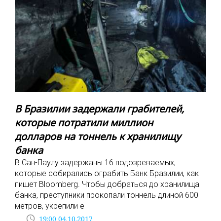
В Бразилии задержали грабителей,
которые потратили миллион
долларов на тоннель к хранилищу
банка
В Сан-Паулу задержаны 16 подозреваемых,
которые собирались ограбить Банк Бразилии, как
пишет Bloomberg. Чтобы добраться до хранилища
банка, преступники прокопали тоннель длиной 600
метров, укрепили е
access_time
19:00 04.10.2017