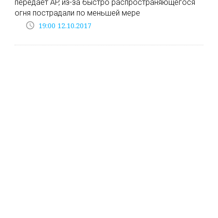
передает AP, из-за быстро распространяющегося
огня пострадали по меньшей мере
access_time
19:00 12.10.2017