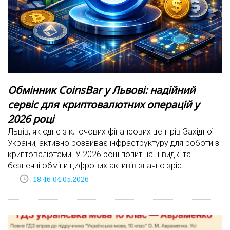
Обмінник CoinsBar у Львові: надійний
сервіс для криптовалютних операцій у
2026 році
Львів, як одне з ключових фінансових центрів Західної
України, активно розвиває інфраструктуру для роботи з
криптовалютами. У 2026 році попит на швидкі та
безпечні обміни цифрових активів значно зріс
access_time
18:46 04.05.2026