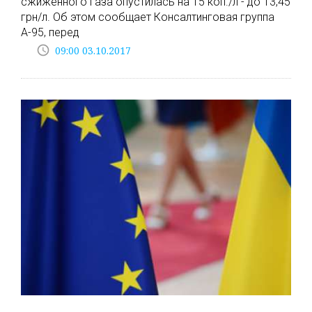
сжиженного газа опустилась на 15 коп./л - до 13,45
грн/л. Об этом сообщает Консалтинговая группа
А-95, перед
access_time
09:00 03.10.2017