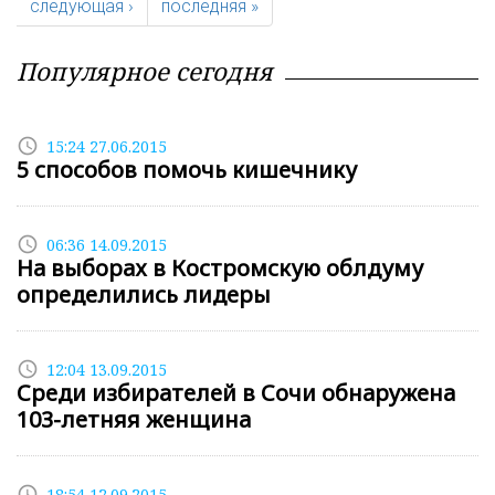
следующая ›
последняя »
Популярное сегодня
access_time
15:24 27.06.2015
5 способов помочь кишечнику
access_time
06:36 14.09.2015
На выборах в Костромскую облдуму
определились лидеры
access_time
12:04 13.09.2015
Среди избирателей в Сочи обнаружена
103-летняя женщина
access_time
18:54 12.09.2015