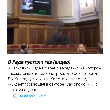
В Раде пустили газ (видео)
В Верховной Раде во время заседания, на котором
рассматриваются законопроекты о реинтеграции
Донбасса, пустили газ. Как стало известно,
инцидент произошел в секторе "Самопомочи". По
словам нардепов,
access_time
14:00 06.10.2017