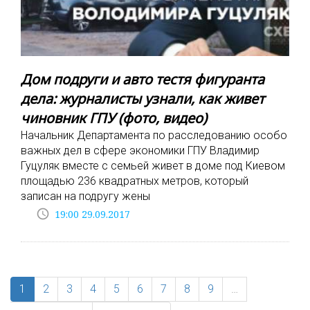
Дом подруги и авто тестя фигуранта
дела: журналисты узнали, как живет
чиновник ГПУ (фото, видео)
Начальник Департамента по расследованию особо
важных дел в сфере экономики ГПУ Владимир
Гуцуляк вместе с семьей живет в доме под Киевом
площадью 236 квадратных метров, который
записан на подругу жены
access_time
19:00 29.09.2017
1
2
3
4
5
6
7
8
9
…