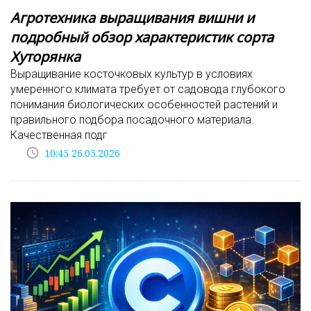
Агротехника выращивания вишни и
подробный обзор характеристик сорта
Хуторянка
Выращивание косточковых культур в условиях
умеренного климата требует от садовода глубокого
понимания биологических особенностей растений и
правильного подбора посадочного материала.
Качественная подг
access_time
10:45 26.05.2026