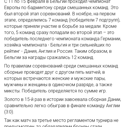
С 11 по 15 февраля в Бельгии проходил чемпионат
Европы по бадминтону среди смешанных команд. Это
был второй этап соревнований. В ноябре, на первом
этапе, определились 7 команд (победители 7 подгрупп),
которые приняли участие в борьбе за медали. Кроме
того, 5 команд сразу попадали во второй этап – это
победитель последнего чемпионата команда Германии,
хозяйка чемпионата - Бельгия и три сильнейших по
рейтинг - Дания, Англия и Россия. Таким образом, в
Бельгии за награды сражались 12 команд.
По правилам соревнований среди смешанных команд
сборные проводят друг с другом пять матчей, в
которых встречаются женские и мужские пары,
мужчины и женщины в одиночном разряде, а также
миксты. Победитель определяется по сумме игр.
Золото в 15-й раз в истории завоевала сборная Дании,
сравнительно легко обыграв в финале команду Англии
(3:0).
Так как матч за третье место регламентом турнира не
предусмотрен, то обладателями бронзы стали