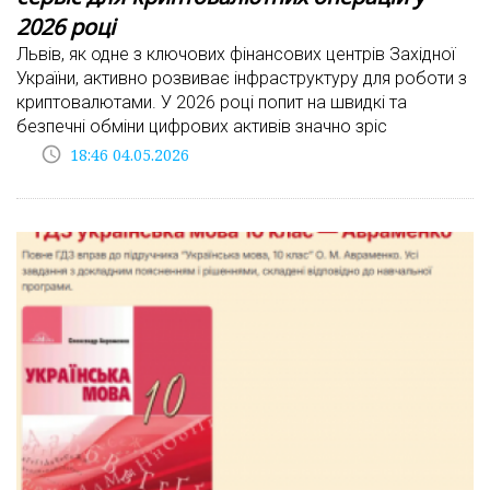
2026 році
Львів, як одне з ключових фінансових центрів Західної
України, активно розвиває інфраструктуру для роботи з
криптовалютами. У 2026 році попит на швидкі та
безпечні обміни цифрових активів значно зріс
access_time
18:46 04.05.2026