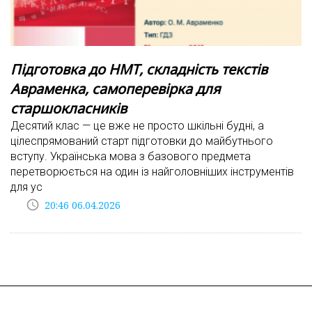
Підготовка до НМТ, складність текстів
Авраменка, самоперевірка для
старшокласників
Десятий клас — це вже не просто шкільні будні, а
цілеспрямований старт підготовки до майбутнього
вступу. Українська мова з базового предмета
перетворюється на один із найголовніших інструментів
для ус
access_time
20:46 06.04.2026