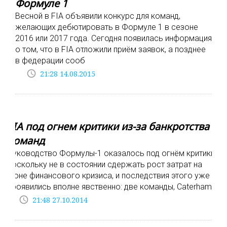
Формуле 1
Весной в FIA объявили конкурс для команд,
желающих дебютировать в Формуле 1 в сезоне
2016 или 2017 года. Сегодня появилась информация
о том, что в FIA отложили приём заявок, а позднее
в федерации сооб
access_time
21:28 14.08.2015
FIA под огнем критики из-за банкротства
команд
Руководство Формулы-1 оказалось под огнём критики,
поскольку не в состоянии сдержать рост затрат на
фоне финансового кризиса, и последствия этого уже
проявились вполне явственно: две команды, Caterham
access_time
21:48 27.10.2014