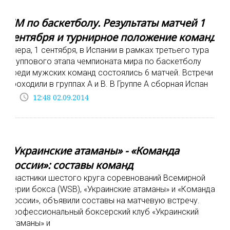
ЧМ по баскетболу. Результаты матчей 1
сентября и турнирное положение команд
Вчера, 1 сентября, в Испании в рамках третьего тура
группового этапа чемпионата мира по баскетболу
среди мужских команд состоялись 6 матчей. Встречи
проходили в группах А и В. В Группе А сборная Испан
access_time
12:48 02.09.2014
«Украинские атаманы» - «Команда
России»: составы команд
Участники шестого круга соревнований Всемирной
серии бокса (WSB), «Украинские атаманы» и «Команда
России», объявили составы на матчевую встречу.
Профессиональный боксерский клуб «Украинский
атаманы» и