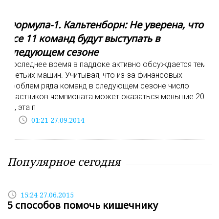
Формула-1. Кальтенборн: Не уверена, что
все 11 команд будут выступать в
следующем сезоне
Последнее время в паддоке активно обсуждается тема
третьих машин. Учитывая, что из-за финансовых
проблем ряда команд в следующем сезоне число
участников чемпионата может оказаться меньшие 20-
ти, эта п
access_time
01:21 27.09.2014
Популярное сегодня
access_time
15:24 27.06.2015
5 способов помочь кишечнику