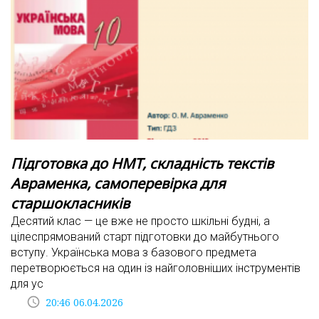
Підготовка до НМТ, складність текстів
Авраменка, самоперевірка для
старшокласників
Десятий клас — це вже не просто шкільні будні, а
цілеспрямований старт підготовки до майбутнього
вступу. Українська мова з базового предмета
перетворюється на один із найголовніших інструментів
для ус
access_time
20:46 06.04.2026