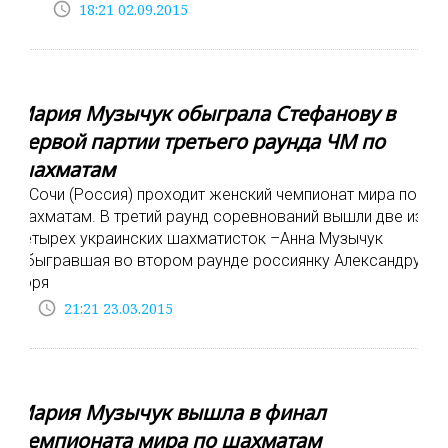
access_time
18:21 02.09.2015
Мария Музычук обыграла Стефанову в
первой партии третьего раунда ЧМ по
шахматам
В Сочи (Россия) проходит женский чемпионат мира по
шахматам. В третий раунд соревнований вышли две из
четырех украинских шахматисток –Анна Музычук
обыгравшая во втором раунде россиянку Александру
Горя
access_time
21:21 23.03.2015
Мария Музычук вышла в финал
чемпионата мира по шахматам