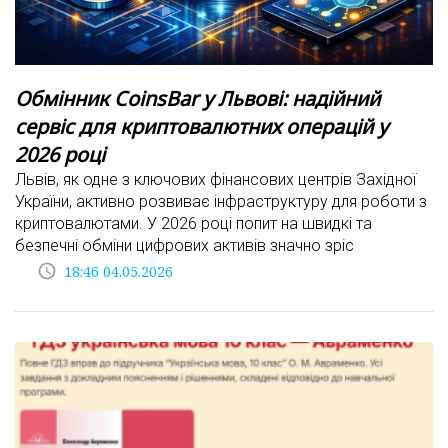
Обмінник CoinsBar у Львові: надійний
сервіс для криптовалютних операцій у
2026 році
Львів, як одне з ключових фінансових центрів Західної
України, активно розвиває інфраструктуру для роботи з
криптовалютами. У 2026 році попит на швидкі та
безпечні обміни цифрових активів значно зріс
access_time
18:46 04.05.2026