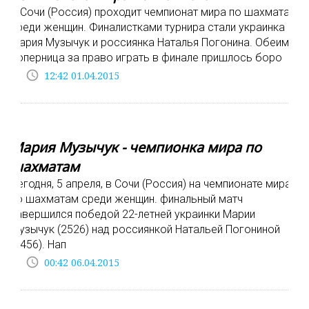
В Сочи (Россия) проходит чемпионат мира по шахматам
среди женщин. Финалистками турнира стали украинка
Мария Музычук и россиянка Наталья Погонина. Обеим
соперница за право играть в финале пришлось боро
access_time
12:42 01.04.2015
Мария Музычук - чемпионка мира по
шахматам
Сегодня, 5 апреля, в Сочи (Россия) на чемпионате мира
по шахматам среди женщин. финальный матч
завершился победой 22-летней украинки Марии
Музычук (2526) над россиянкой Натальей Погониной
(2456). Нап
access_time
00:42 06.04.2015