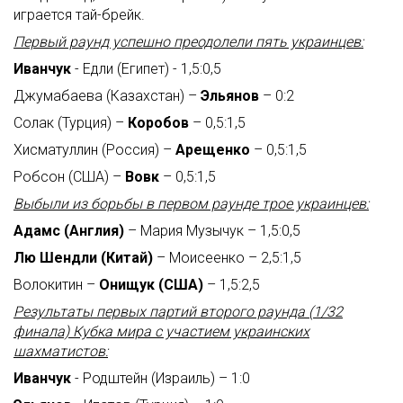
играется тай-брейк.
Первый раунд успешно преодолели пять украинцев:
Иванчук
- Едли (Египет) - 1,5:0,5
Джумабаева (Казахстан) –
Эльянов
– 0:2
Солак (Турция) –
Коробов
– 0,5:1,5
Хисматуллин (Россия) –
Арещенко
– 0,5:1,5
Робсон (США) –
Вовк
– 0,5:1,5
Выбыли из борьбы в первом раунде трое украинцев:
Адамс (Англия)
– Мария Музычук – 1,5:0,5
Лю Шендли (Китай)
– Моисеенко – 2,5:1,5
Волокитин –
Онищук (США)
– 1,5:2,5
Результаты первых партий второго раунда (1/32
финала) Кубка мира с участием украинских
шахматистов:
Иванчук
- Родштейн (Израиль) – 1:0