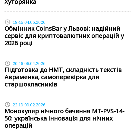
Хуторянка
access_time
18:46 04.05.2026
Обмінник CoinsBar у Львові: надійний
сервіс для криптовалютних операцій у
2026 році
access_time
20:46 06.04.2026
Підготовка до НМТ, складність текстів
Авраменка, самоперевірка для
старшокласників
access_time
22:13 03.02.2026
Монокуляр нічного бачення MT-PVS-14-
50: українська інновація для нічних
операцій