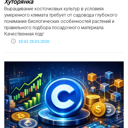
Хуторянка
Выращивание косточковых культур в условиях
умеренного климата требует от садовода глубокого
понимания биологических особенностей растений и
правильного подбора посадочного материала.
Качественная подг
access_time
10:45 26.05.2026