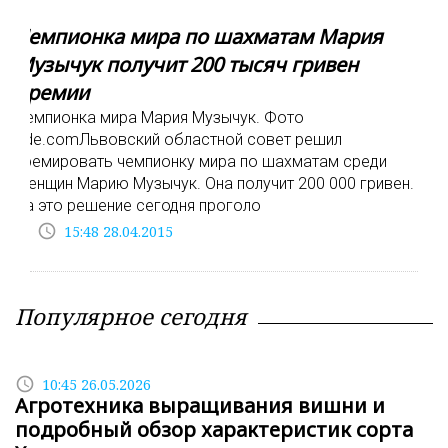
Чемпионка мира по шахматам Мария
Музычук получит 200 тысяч гривен
премии
Чемпионка мира Мария Музычук. Фото
fide.comЛьвовский областной совет решил
премировать чемпионку мира по шахматам среди
женщин Марию Музычук. Она получит 200 000 гривен.
За это решение сегодня проголо
access_time
15:48 28.04.2015
Популярное сегодня
access_time
10:45 26.05.2026
Агротехника выращивания вишни и
подробный обзор характеристик сорта