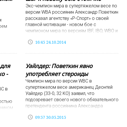
Экс-чемпион мира в супертяжелом весе по
версии WBA россиянин Александр Поветкин
рассказал агентству «Р-Спорт» о своей
м
главной мотивации - новом бое с
рем
чемпионом мира по версиям IBF, IBO, WBO и
WBA укра
access_time
16:45 24.10.2014
 мнение
 для
Уайлдер: Поветкин явно
о -
употребляет стероиды
Чемпион мира по версии WBC в
супертяжелом весе американец Деонтей
BC в
Уайлдер (33-0, 32 КО) заявил, что
подозревает своего нового обязательного
остью
претендента россиянина Александра
янином
Поветкина (29-1, 21 КО) в
телем
access_time
09:57 30.05.2015