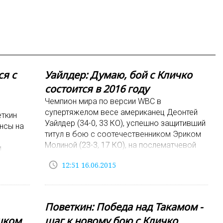
ся с
Уайлдер: Думаю, бой с Кличко
состоится в 2016 году
Чемпион мира по версии WBC в
супертяжелом весе американец Деонтей
еткин
Уайлдер (34-0, 33 КО), успешно защитивший
ансы на
титул в бою с соотечественником Эриком
Молиной (23-3, 17 КО), на послематчевой
м
пресс-конфере
аинцем
access_time
12:51 16.06.2015
Поветкин: Победа над Такамом -
шком
шаг к новому бою с Кличко