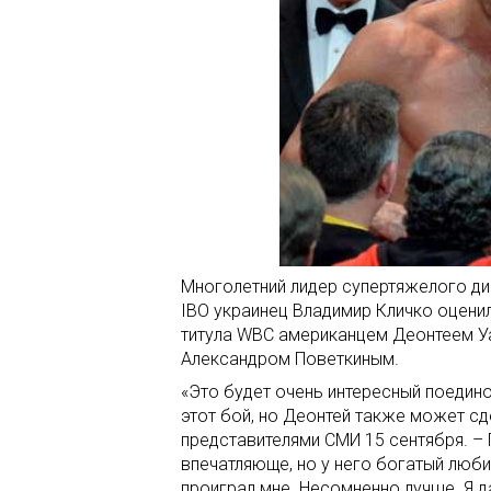
Многолетний лидер супертяжелого див
IBO украинец Владимир Кличко оцен
титула WBC американцем Деонтеем Уа
Александром Поветкиным.
«Это будет очень интересный поедин
этот бой, но Деонтей также может сд
представителями СМИ 15 сентября. – 
впечатляюще, но у него богатый любит
проиграл мне. Несомненно лучше. Я 