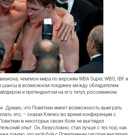
изиона, чемпион мира по версиям WBA Super, WBО, IBF и
ил шансы в возможном поединке между обладателем
йлдером и претендентом на его титул, россиянином
ок. Думаю, что Поветкин имеет возможность выиграть
елать это, – сказал Кличко во время конференции с
Поветкин в некоторых своих боях не выглядел
ельский опыт. Он, безусловно, стал лучше с тех пор, как
даже думаю, что мой бой с Поветкиным сегодня выглядел