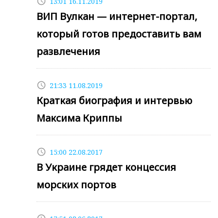
access_time
13:01 16.11.2019
ВИП Вулкан — интернет-портал,
который готов предоставить вам
развлечения
access_time
21:33 11.08.2019
Краткая биография и интервью
Максима Криппы
access_time
15:00 22.08.2017
В Украине грядет концессия
морских портов