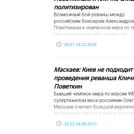
политизирован
Возможный бой-реванш между
российским боксером Александро
Поветкиным и чемпионом мира по т
престижным версиям украинцем
Владимиром Кличко стал уже
access_time
20:07 18.12.2014
политизированной историей. Такое
выразил б
Маскаев: Киев не подходит
проведения реванша Кличк
Поветкин
Бывший чемпион мира по версии W
супертяжелом весе россиянин Олег
Маскаев считает большой вероятн
проведение реванша между росси
Александром Поветкиным и облада
access_time
12:52 18.06.2015
титулов чемпиона мир