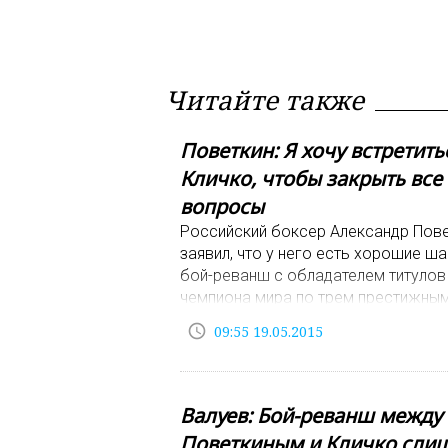
Читайте также
Поветкин: Я хочу встретить
Кличко, чтобы закрыть все
вопросы
Российский боксер Александр Пов
заявил, что у него есть хорошие ш
бой-реванш с обладателем титулов
чемпиона мира по трем престижны
версиям в супертяжелом весе укр
access_time
09:55 19.05.2015
Владимиром Кличко.
Валуев: Бой-реванш между
Поветкиным и Кличко сли