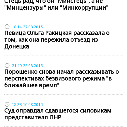
Стець рад, что он "Минстець", а не
"Минцензуры" или "Минкоррупции"
access_time
18:14 27.08.2015
Певица Ольга Ракицкая рассказала о
том, как она пережила отъезд из
Донецка
access_time
21:49 25.08.2015
Порошенко снова начал рассказывать о
перспективах безвизового режима "в
ближайшее время"
access_time
18:38 10.08.2015
Суд оправдал сдавшегося силовикам
представителя ЛНР