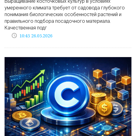
Выращивание косточковых культур в условиях
умеренного климата требует от садовода глубокого
понимания биологических особенностей растений и
правильного подбора посадочного материала.
Качественная подг
access_time
10:45 26.05.2026