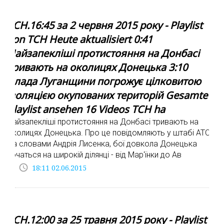
ТСН.16:45 за 2 червня 2015 року - Playlist
von ТСН Heute aktualisiert 0:41
Найзапекліші протистояння на Донбасі
тривають на околицях Донецька 3:10
Влада Луганщини погрожує цілковитою
ізоляцією окупованих територій Gesamte
Playlist ansehen 16 Videos ТСН ha
Найзапекліші протистояння на Донбасі тривають на
околицях Донецька. Про це повідомляють у штабі АТО.
За словами Андрія Лисенка, бої довкола Донецька
точаться на широкій ділянці - від Мар'їнки до Ав
access_time
18:11 02.06.2015
ТСН.12:00 за 25 травня 2015 року - Playlist