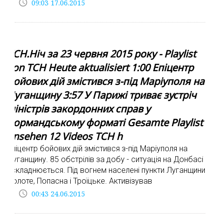
access_time
09:03 17.06.2015
ТСН.Ніч за 23 червня 2015 року - Playlist
von ТСН Heute aktualisiert 1:00 Епіцентр
бойових дій змістився з-під Маріуполя на
Луганщину 3:57 У Парижі триває зустріч
міністрів закордонних справ у
нормандському форматі Gesamte Playlist
ansehen 12 Videos ТСН h
Епіцентр бойових дій змістився з-під Маріуполя на
Луганщину. 85 обстрілів за добу - ситуація на Донбасі
ускладнюється. Під вогнем населені пункти Луганщини -
Золоте, Попасна і Троїцьке. Активізував
access_time
00:43 24.06.2015