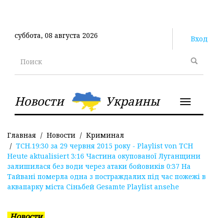
Перейти
к
основному
суббота, 08 августа 2026
содержанию
Вход
Поиск
Новости
Украины
Toggle
navigatio
Главная
Новости
Криминал
ТСН.19:30 за 29 червня 2015 року - Playlist von ТСН
Heute aktualisiert 3:16 Частина окупованої Луганщини
залишилася без води через атаки бойовиків 0:37 На
Тайвані померла одна з постраждалих під час пожежі в
аквапарку міста Сіньбей Gesamte Playlist ansehe
Новости