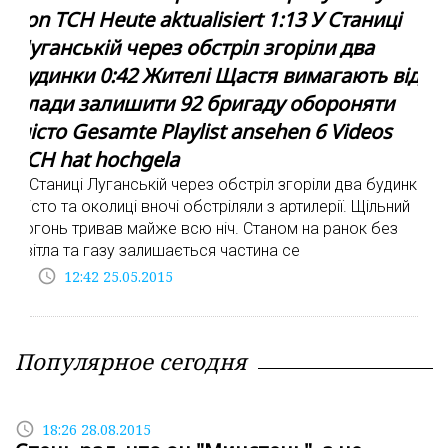
von ТСН Heute aktualisiert 1:13 У Станиці
Луганській через обстріл згоріли два
будинки 0:42 Жителі Щастя вимагають від
влади залишити 92 бригаду обороняти
місто Gesamte Playlist ansehen 6 Videos
ТСН hat hochgela
У Станиці Луганській через обстріл згоріли два будинки.
Місто та околиці вночі обстріляли з артилерії. Щільний
вогонь тривав майже всю ніч. Станом на ранок без
світла та газу залишається частина се
access_time
12:42 25.05.2015
Популярное сегодня
access_time
18:26 28.08.2015