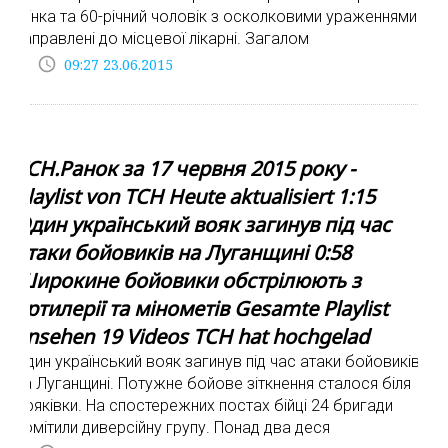
жінка та 60-річний чоловік з осколковими ураженнями
направлені до місцевої лікарні. Загалом
access_time
09:27 23.06.2015
ТСН.Ранок за 17 червня 2015 року -
Playlist von ТСН Heute aktualisiert 1:15
Один український вояк загинув під час
атаки бойовиків на Луганщині 0:58
Широкине бойовики обстрілюють з
артилерії та мінометів Gesamte Playlist
ansehen 19 Videos ТСН hat hochgelad
Один український вояк загинув під час атаки бойовиків
на Луганщині. Потужне бойове зіткнення сталося біля
Кряківки. На спостережних постах бійці 24 бригади
помітили диверсійну групу. Понад два деся