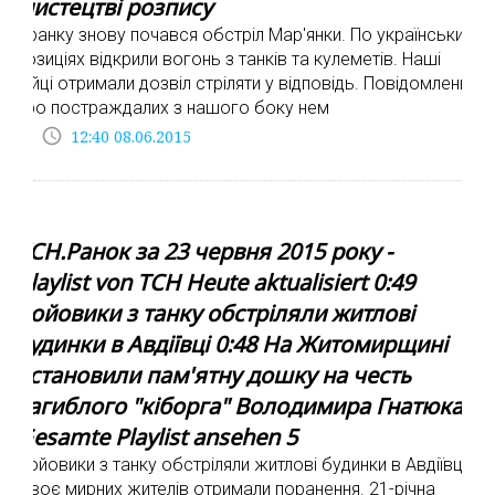
мистецтві розпису
Зранку знову почався обстріл Мар'янки. По українських
позиціях відкрили вогонь з танків та кулеметів. Наші
бійці отримали дозвіл стріляти у відповідь. Повідомлень
про постраждалих з нашого боку нем
access_time
12:40 08.06.2015
ТСН.Ранок за 23 червня 2015 року -
Playlist von ТСН Heute aktualisiert 0:49
Бойовики з танку обстріляли житлові
будинки в Авдіївці 0:48 На Житомирщині
встановили пам'ятну дошку на честь
загиблого "кіборга" Володимира Гнатюка
Gesamte Playlist ansehen 5
Бойовики з танку обстріляли житлові будинки в Авдіївці.
Двоє мирних жителів отримали поранення. 21-річна