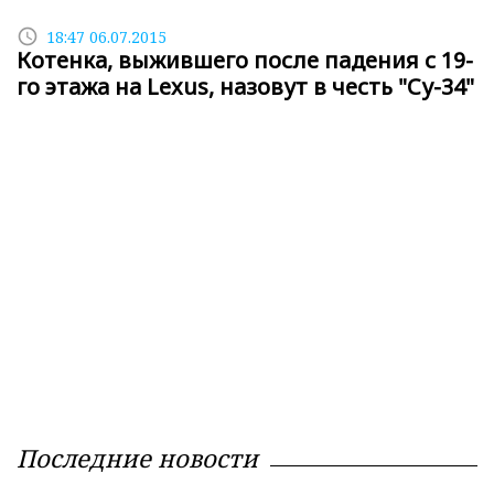
access_time
18:47 06.07.2015
Котенка, выжившего после падения с 19-
го этажа на Lexus, назовут в честь "Су-34"
Последние новости