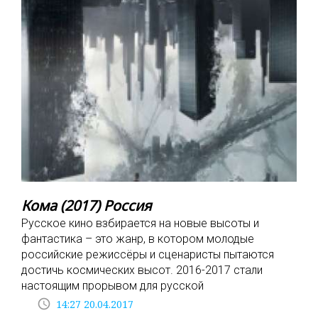
Кома (2017) Россия
Русское кино взбирается на новые высоты и
фантастика – это жанр, в котором молодые
российские режиссёры и сценаристы пытаются
достичь космических высот. 2016-2017 стали
настоящим прорывом для русской
access_time
14:27 20.04.2017