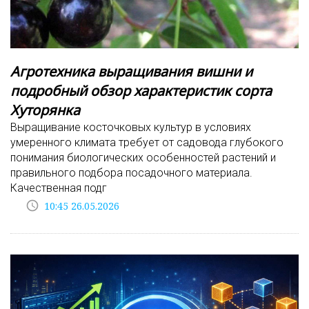
Агротехника выращивания вишни и
подробный обзор характеристик сорта
Хуторянка
Выращивание косточковых культур в условиях
умеренного климата требует от садовода глубокого
понимания биологических особенностей растений и
правильного подбора посадочного материала.
Качественная подг
access_time
10:45 26.05.2026