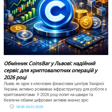
Обмінник CoinsBar у Львові: надійний
сервіс для криптовалютних операцій у
2026 році
Львів, як одне з ключових фінансових центрів Західної
України, активно розвиває інфраструктуру для роботи з
криптовалютами. У 2026 році попит на швидкі та
безпечні обміни цифрових активів значно зріс
access_time
18:46 04.05.2026