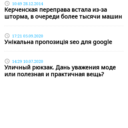
access_time
10:49 28.12.2014
Керченская переправа встала из-за
шторма, в очереди более тысячи машин
access_time
17:21 05.09.2020
Унікальна пропозиція seo для google
access_time
14:29 10.07.2020
Уличный рюкзак. Дань уважения моде
или полезная и практичная вещь?