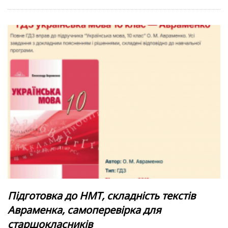
Підготовка до НМТ, складність текстів
Авраменка, самоперевірка для
старшокласників