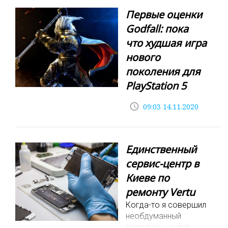
Первые оценки
Godfall: пока
что худшая игра
нового
поколения для
PlayStation 5
Геймеры встретили
access_time
09:03 14.11.2020
анонс Godfall
прохладно, так
как игр-сервисов уже
предостаточно,
Единственный
а последние проекты
сервис-центр в
жанра не выделяются
Киеве по
оригинальностью.
Судя по первым
ремонту Vertu
отзывам прессы,
Когда-то я совершил
чуйка не подвела. Как
необдуманный
оценил
поступок – купил