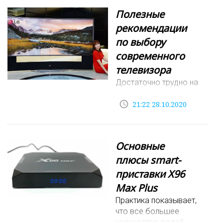
Полезные
рекомендации
по выбору
современного
телевизора
Достаточно трудно на
сегодняшний день
access_time
представить
21:22 28.10.2020
современную
квартиру или частный
дом без телевизора. В
Основные
настоящее время
плюсы smart-
телевизоры могут
использоваться не
приставки X96
только для просмотра
Max Plus
телевизионных
Практика показывает,
каналов и
что все большее
количество людей