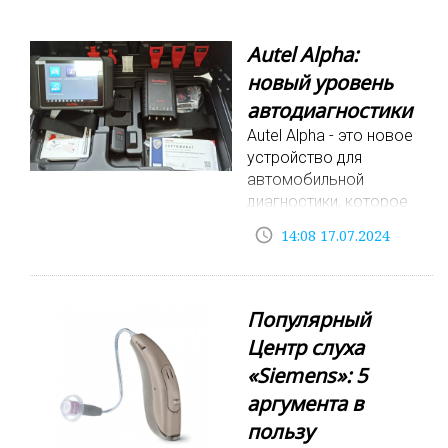
Autel Alpha:
новый уровень
автодиагностики
Autel Alpha - это новое
устройство для
автомобильной
диагностики, которое
представляет собой
access_time
14:08 17.07.2024
мощный инструмент
для обнаружения и
устранения
неисправностей в
Популярный
автомобилях. Это
Центр слуха
устройство сочетает в
«Siemens»: 5
себе
аргумента в
пользу