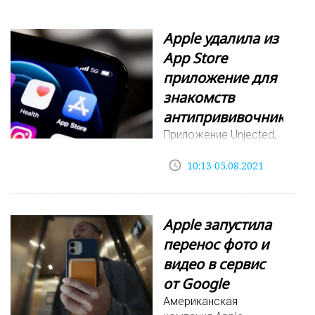
Apple удалила из
App Store
приложение для
знакомств
антипрививочников
Приложение Unjected,
предназначенное для
access_time
знакомств
10:13 05.08.2021
противников
вакцинации, стало
недоступным для
Apple запустила
загрузки на iPhone или
перенос фото и
iPad. Apple удалила
платформу из своего
видео в сервис
магазина App
от Google
Store, пишет Business
Американская
Insid