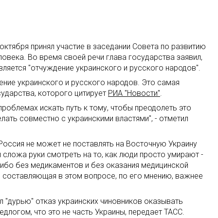
октября принял участие в заседании Совета по развитию
овека. Во время своей речи глава государства заявил,
вляется "отчуждение украинского и русского народов".
дение украинского и русского народов. Это самая
осударства, которого цитирует
РИА "Новости"
.
роблемах искать путь к тому, чтобы преодолеть это
елать совместно с украинскими властями", - отметил
 Россия не может не поставлять на Восточную Украину
сложа руки смотреть на то, как люди просто умирают -
, либо без медикаментов и без оказания медицинской
я составляющая в этом вопросе, по его мнению, важнее
л "дурью" отказ украинских чиновников оказывать
логом, что это не часть Украины, передает ТАСС.