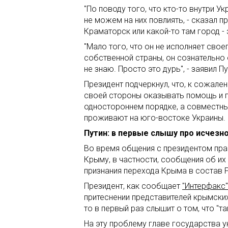
"По поводу того, что кто-то внутри У
не можем на них повлиять, - сказал пр
Краматорск или какой-то там город - 
"Мало того, что он не исполняет сво
собственной страны, он сознательно о
не знаю. Просто это дурь", - заявил Пу
Президент подчеркнул, что, к сожале
своей стороны оказывать помощь и п
одностороннем порядке, а совместны
проживают на юго-востоке Украины.
Путин: в первые слышу про исчезн
Во время общения с президентом пр
Крыму, в частности, сообщения об их
признания перехода Крыма в состав 
Президент, как сообщает
"Интерфакс"
притеснении представителей крымских 
то в первый раз слышит о том, что "т
На эту проблему главе государства ук