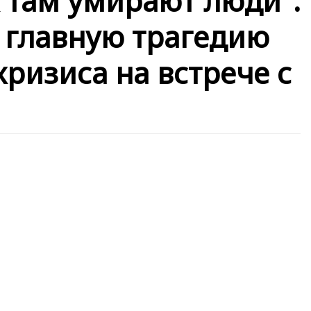
к там умирают люди":
 главную трагедию
кризиса на встрече с