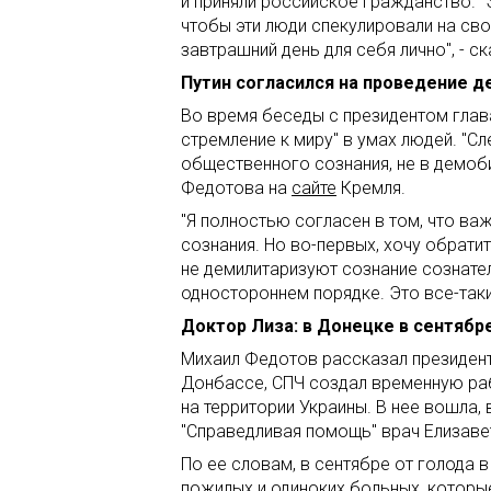
и приняли российское гражданство. "
чтобы эти люди спекулировали на св
завтрашний день для себя лично", - ск
Путин согласился на проведение 
Во время беседы с президентом глав
стремление к миру" в умах людей. "С
общественного сознания, не в демоби
Федотова на
сайте
Кремля.
"Я полностью согласен в том, что в
сознания. Но во-первых, хочу обратит
не демилитаризуют сознание сознател
одностороннем порядке. Это все-таки
Доктор Лиза: в Донецке в сентябре
Михаил Федотов рассказал президент
Донбассе, СПЧ создал временную ра
на территории Украины. В нее вошла,
"Справедливая помощь" врач Елизавет
По ее словам, в сентябре от голода 
пожилых и одиноких больных, котор