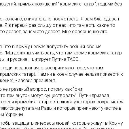
новений, прямых похищений" крымских татар "людьми без
но, конечно, внимательно посмотреть. Я вам благодарен
е. Я в первый раз слышу от вас, что там есть какие-то
это делает, зачем это делает. Мне совершенно это
л, что в Крыму нельзя допустить возникновения
е. "Мы должны учитывать, что там кроме крымских татар
ы, и русские, - цитирует Путина ТАСС.
, люди неоднозначно воспринимают все, что там
крымских татар). Нам ни в коем случае нельзя привести к
ение", - заявил президент.
о не праздный вопрос, потому как "они
-то там внутри могут существовать". Путин призвал
о среди крымских татар есть люди, у которых сохраняется
ляются депутатами Рады и которые принимают участие в
ни Украины.
 чтобы защищать интересы людей, которые живут в Крыму