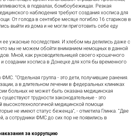
тапливаются, в подвалах, бомбоубежищах. Резкая
медицинского наблюдения требуют создания хосписа для
мощи. От голода в сентябре месяце погибло 16 стариков в
ись выйти из дома и не могли приготовить себе еду
 и ее ужасные последствия. И хлебом мы делились даже с
 что мы не можем обойти вниманием немощных в данной
идов. Мной, как руководительницей своего крошечного
 и создании хосписа в Донецке для хотя бы временного
ФМС. "Отдельная группа - это дети, получившие ранения.
зации, а в длительном лечении в федеральных клиниках
рии больных не может быть оказана медицинская
 существуют трудности законодательные - это
й высокотехнологичной медицинской помощи
орые не имеют статус беженца", - отметила Глинка. "Две
й, а сотрудники ФМС до сих пор не появились в
наказания за коррупцию