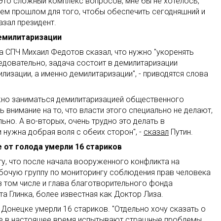
Это сложный комплекс вопросов, мне бы не хотелось,
оем прошлом для того, чтобы обеспечить сегодняшний и
азал президент.
демилитаризации
а СПЧ Михаил Федотов сказал, что нужно "укоренять
ледовательно, задача состоит в демилитаризации
лизации, а именно демилитаризации", - приводятся слова
ажно заниматься демилитаризацией общественного
ь внимание на то, что власти этого специально не делают,
ьно. А во-вторых, очень трудно это делать в
 нужна добрая воля с обеих сторон", -
сказал
Путин.
 от голода умерли 16 стариков
у, что после начала вооруженного конфликта на
бочую группу по мониторингу соблюдения прав человека
 в том числе и глава благотворительного фонда
а Глинка, более известная как Доктор Лиза.
в Донецке умерли 16 стариков. "Отдельно хочу сказать о
ые в настоящее время испытывают страшные проблемы,