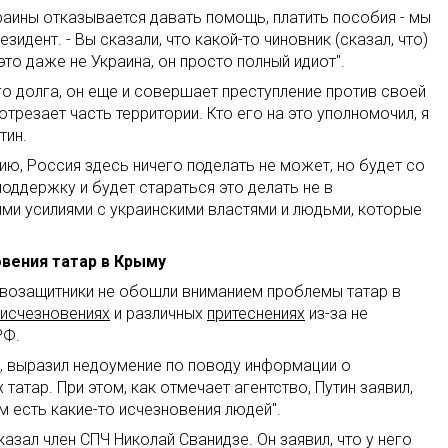
краины отказывается давать помощь, платить пособия - мы
езидент. - Вы сказали, что какой-то чиновник (сказал, что)
это даже не Украина, он просто полный идиот".
его долга, он еще и совершает преступление против своей
трезает часть территории. Кто его на это уполномочил, я
тин.
нию, Россия здесь ничего поделать не может, но будет со
оддержку и будет стараться это делать не в
ми усилиями с украинскими властями и людьми, которые
овения татар в Крыму
авозащитники не обошли вниманием проблемы татар в
исчезновениях
и различных
притеснениях
из-за не
РФ.
, выразил недоумение по поводу информации о
татар. При этом, как отмечает агентство, Путин заявил,
ам есть какие-то исчезновения людей".
азал член СПЧ Николай Сванидзе. Он заявил, что у него