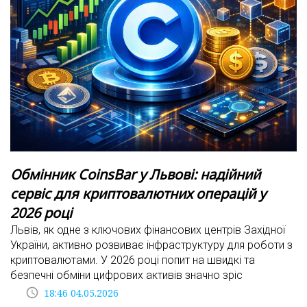
Обмінник CoinsBar у Львові: надійний
сервіс для криптовалютних операцій у
2026 році
Львів, як одне з ключових фінансових центрів Західної
України, активно розвиває інфраструктуру для роботи з
криптовалютами. У 2026 році попит на швидкі та
безпечні обміни цифрових активів значно зріс
access_time
18:46 04.05.2026