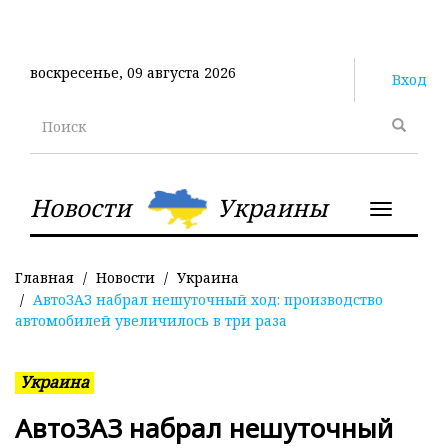
Перейти
к
основному
воскресенье, 09 августа 2026
содержанию
Вход
Поиск
Новости
Украины
Toggle
navigatio
Главная
Новости
Украина
АвтоЗАЗ набрал нешуточный ход: производство
автомобилей увеличилось в три раза
Украина
АвтоЗАЗ набрал нешуточный