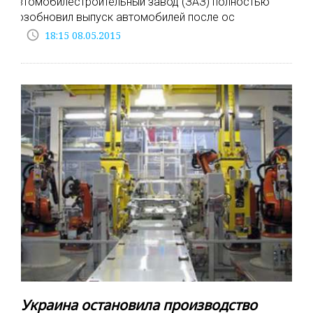
автомобилестроительный завод (ЗАЗ) полностью
возобновил выпуск автомобилей после ос
access_time
18:15 08.05.2015
Украина остановила производство