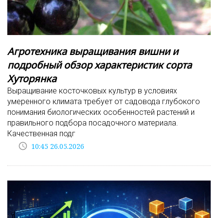
Агротехника выращивания вишни и
подробный обзор характеристик сорта
Хуторянка
Выращивание косточковых культур в условиях
умеренного климата требует от садовода глубокого
понимания биологических особенностей растений и
правильного подбора посадочного материала.
Качественная подг
access_time
10:45 26.05.2026