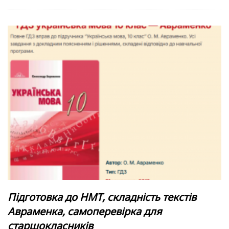
Підготовка до НМТ, складність текстів
Авраменка, самоперевірка для
старшокласників