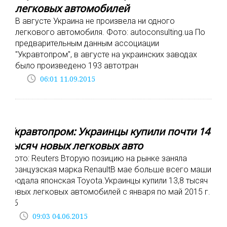
легковых автомобилей
В августе Украина не произвела ни одного
легкового автомобиля. Фото: autoconsulting.ua По
предварительным данным ассоциации
"Укравтопром", в августе на украинских заводах
было произведено 193 автотран
access_time
06:01 11.09.2015
Укравтопром: Украинцы купили почти 14
тысяч новых легковых авто
Фото: Reuters Вторую позицию на рынке заняла
французская марка RenaultВ мае больше всего машин
продала японская Toyota.Украинцы купили 13,8 тысяч
новых легковых автомобилей с января по май 2015 г.
Об
access_time
09:03 04.06.2015