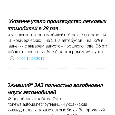
В Украине упало производство легковых
автомобилей в 28 раз
Выпуск легковых автомобилей в Украине сократился на
13%, коммерческих – на 3%, а автобусов – на 55% в
сравнении с январем-августом прошлого года. Об этом
сообщает пресс-служба «Укравтопрома». «Августо
access_time
00:06 14.09.2014
"Оживший" ЗАЗ полностью возобновил
выпуск автомобилей
ЗАЗ возобновил работу. Фото:
autonews.autoua.netКрупнейший украинский
производитель легковых автомобилей Запорожский