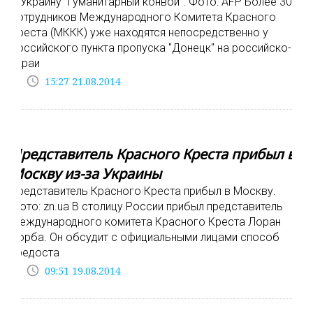
В Украину "гуманитарный конвой". Фото: AFP Более 30
сотрудников Международного Комитета Красного
Креста (МККК) уже находятся непосредственно у
российского пункта пропуска "Донецк" на российско-
украи
access_time
15:27 21.08.2014
Представитель Красного Креста прибыл в
Москву из-за Украины
Представитель Красного Креста прибыл в Москву.
Фото: zn.ua В столицу России прибыл представитель
Международного комитета Красного Креста Лоран
Корба. Он обсудит с официальными лицами способ
предоста
access_time
09:51 19.08.2014