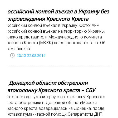
Российский конвой въехал в Украину без
сопровождения Красного Креста
Российский конвой въехал в Украину. Фото: AFP
Российский конвой въехал на территорию Украины,
однако представители Международного комитета
Красного Креста (МККК) не сопровождают его. Об
этом заявила
access_time
13:12 22.08.2014
В Донецкой области обстреляли
автоколонну Красного креста – СБУ
Фото: icrc.org Гуманитарную автоколонну Красного
креста обстреляли в Донецкой областиМиссия
Красного креста возвращалась из Донецка, после
доставки гуманитарной помощи.Сепаратисты ДНР