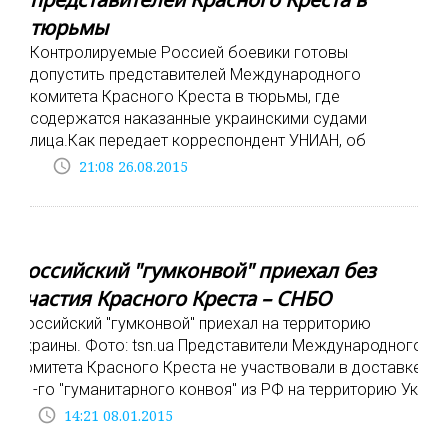
тюрьмы
Контролируемые Россией боевики готовы
допустить представителей Международного
комитета Красного Креста в тюрьмы, где
содержатся наказанные украинскими судами
лица.Как передает корреспондент УНИАН, об
access_time
21:08 26.08.2015
Российский "гумконвой" приехал без
участия Красного Креста – СНБО
Российский "гумконвой" приехал на территорию
Украины. Фото: tsn.ua Представители Международного
комитета Красного Креста не участвовали в доставке
11-го "гуманитарного конвоя" из РФ на территорию Ук
access_time
14:21 08.01.2015