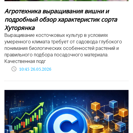
Агротехника выращивания вишни и
подробный обзор характеристик сорта
Хуторянка
Выращивание косточковых культур в условиях
умеренного климата требует от садовода глубокого
понимания биологических особенностей растений и
правильного подбора посадочного материала.
Качественная подг
access_time
10:45 26.05.2026