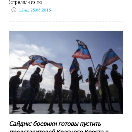
обстреляли из по
access_time
12:41 25.06.2015
Сайдик: боевики готовы пустить
представителей Красного Креста в