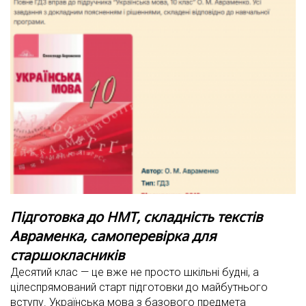
Підготовка до НМТ, складність текстів
Авраменка, самоперевірка для
старшокласників
Десятий клас — це вже не просто шкільні будні, а
цілеспрямований старт підготовки до майбутнього
вступу. Українська мова з базового предмета