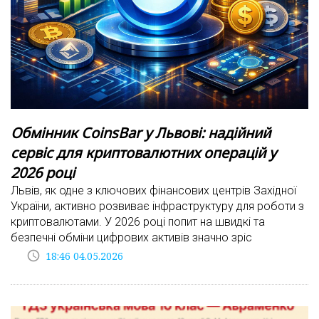
Обмінник CoinsBar у Львові: надійний
сервіс для криптовалютних операцій у
2026 році
Львів, як одне з ключових фінансових центрів Західної
України, активно розвиває інфраструктуру для роботи з
криптовалютами. У 2026 році попит на швидкі та
безпечні обміни цифрових активів значно зріс
access_time
18:46 04.05.2026