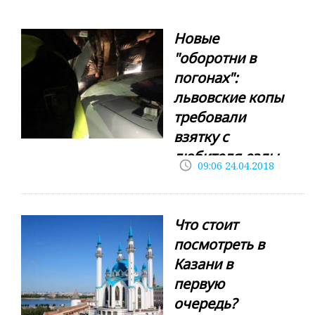
Новые
"оборотни в
погонах":
львовские копы
требовали
взятку с
любителя езды
access_time
09:06 24.04.2018
подшофе
Во Львовской
области разоблачили
Что стоит
во взяточничестве
двух инспекторов
посмотреть в
управления
Казани в
патрульной полиции.
первую
"Лейтенанты полиции
очередь?
требовали с местного