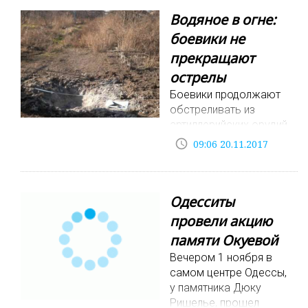
Водяное в огне:
боевики не
прекращают
острелы
Боевики продолжают
обстреливать из
артиллерийских орудий
окраины поселка
access_time
09:06 20.11.2017
Водяное. Об этом
сообщает Штаб АТО.
В частности, 17 ноября
Одесситы
были зафиксированы
случаи нарушения
провели акцию
режима прекращения
памяти Окуевой
огня с приме
Вечером 1 ноября в
самом центре Одессы,
у памятника Дюку
Ришелье, прошел