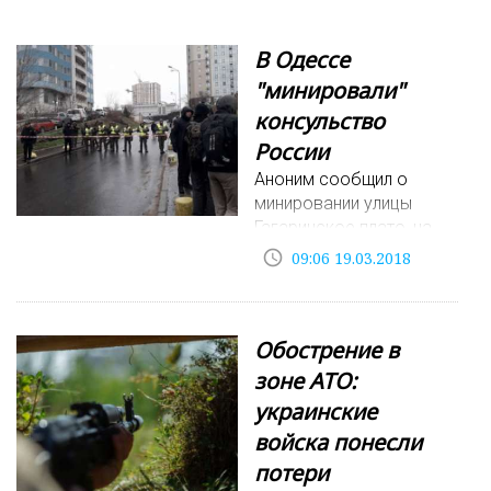
В Одессе
"минировали"
консульство
России
Аноним сообщил о
минировании улицы
Гагаринское плато, на
которой расположено
access_time
09:06 19.03.2018
генконсульство
России. На месте
работают наряды
Обострение в
полиции, специалисты
взрывотехнической
зоне АТО:
управления и кинологи.
украинские
войска понесли
потери