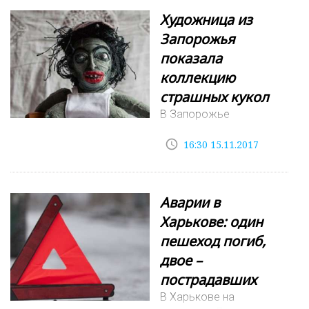
Художница из
Запорожья
показала
коллекцию
страшных кукол
В Запорожье
художник-авангардист
access_time
Ксения Платонова
16:30 15.11.2017
представила свои
новые работы –
коллекции довольно
Аварии в
страшных кукол она
Харькове: один
назвала "Птичье
молоко" и "Три орешка
пешеход погиб,
для Золушки". При
двое –
создании работ
пострадавших
художниц
В Харькове на