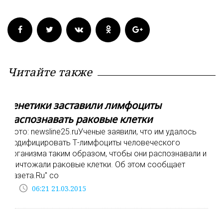
Читайте также
Генетики заставили лимфоциты
распознавать раковые клетки
Фото: newsline25.ruУченые заявили, что им удалось
модифицировать Т-лимфоциты человеческого
организма таким образом, чтобы они распознавали и
уничтожали раковые клетки. Об этом сообщает
"Газета.Ru" со
access_time
06:21 21.03.2015