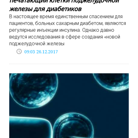
печатающий клетки поджелудочной
железы для диабетиков
В настоящее время единственным спасением для
пациентов, больных сахарным диабетом, являются
регулярные инъекции инсулина. Однако давно
ведутся исследования в сфере создания «новой
поджелудочной железы
access_time
09:03 26.12.2017