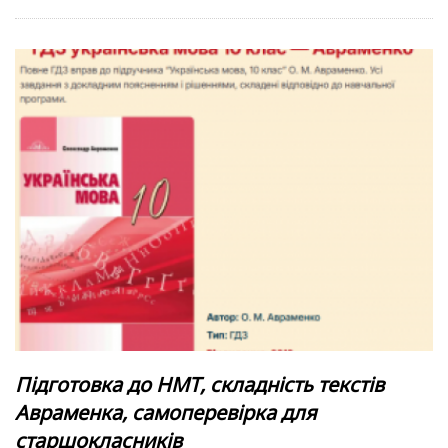
Підготовка до НМТ, складність текстів
Авраменка, самоперевірка для
старшокласників