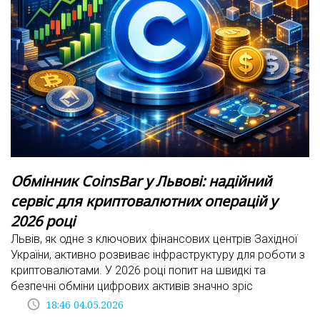
Обмінник CoinsBar у Львові: надійний
сервіс для криптовалютних операцій у
2026 році
Львів, як одне з ключових фінансових центрів Західної
України, активно розвиває інфраструктуру для роботи з
криптовалютами. У 2026 році попит на швидкі та
безпечні обміни цифрових активів значно зріс
access_time
18:46 04.05.2026