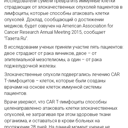
Исследователи сумели превратить иммунные клетки
страдающих от злокачественных опухолей пациентов в
лимфоциты, которые способны атаковать клетки
опухолей. Доклад, сообщающий о достижении
медиков, будет озвучен на American Association for
Cancer Research Annual Meeting 2015, сообщает
"Газета.Ru".
В исследовании ученых приняли участие пять пациентов:
двое страдают от рака яичников, двое – от
эпителиальной мезотелиомы, а один – от рака
поджелудочной железы.
Злокачественные опухоли подвергались лечению CAR
Т-лимфоцитов – клеток, которые были созданы
врачами на основе клеток иммунной системы
пациентов.
Врачи уверяют, что CAR Т-лимфоциты способны
целенаправленно атаковать клетки злокачественных
опухолей, не затрагивая при этом здоровые ткани
организма, и оставаться в крови больных на
протяжении 28 дней. На данный момент ученые не