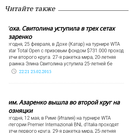
Читайте также
Доха. Свитолина уступила в трех сетах
Азаренко
Сегодня, 25 февраля, в Дохе (Катар) на турнире WTA
Qatar Total Open с призовым фондом $731.000 проходят
матчи второго круга. 27-я ракетка мира, 20-летняя
украинка Элина Свитолина уступила 25-летней бе
access_time
22:21 25.02.2015
Рим. Азаренко вышла во второй круг на
Возняцки
Сегодня, 12 мая, в Риме (Италия) на турнире WTA
категории Premier Internazionali BNL d'Italia проходят
матчи первого круга. 29-я ракетка мира, 25-летняя