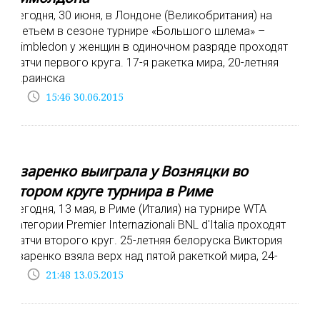
Сегодня, 30 июня, в Лондоне (Великобритания) на
третьем в сезоне турнире «Большого шлема» –
Wimbledon у женщин в одиночном разряде проходят
матчи первого круга. 17-я ракетка мира, 20-летняя
украинска
access_time
15:46 30.06.2015
Азаренко выиграла у Возняцки во
втором круге турнира в Риме
Сегодня, 13 мая, в Риме (Италия) на турнире WTA
категории Premier Internazionali BNL d'Italia проходят
матчи второго круг. 25-летняя белоруска Виктория
Азаренко взяла верх над пятой ракеткой мира, 24-
access_time
21:48 13.05.2015