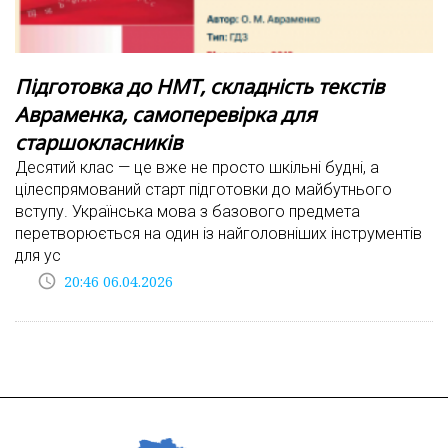
Підготовка до НМТ, складність текстів
Авраменка, самоперевірка для
старшокласників
Десятий клас — це вже не просто шкільні будні, а
цілеспрямований старт підготовки до майбутнього
вступу. Українська мова з базового предмета
перетворюється на один із найголовніших інструментів
для ус
access_time
20:46 06.04.2026