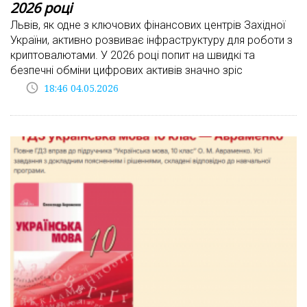
2026 році
Львів, як одне з ключових фінансових центрів Західної
України, активно розвиває інфраструктуру для роботи з
криптовалютами. У 2026 році попит на швидкі та
безпечні обміни цифрових активів значно зріс
access_time
18:46 04.05.2026