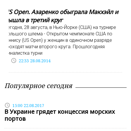
US Open. Азаренко обыграла Макхэйл и
вышла в третий круг
Сегодня, 28 августа, в Нью-Йорке (США) на турнире
Большого шлема - Открытом чемпионате США по
теннису (US Open) у женщин в одиночном разряде
проходят матчи второго круга. Прошлогодняя
финалистка турни
access_time
22:33 28.08.2014
Популярное сегодня
access_time
15:00 22.08.2017
В Украине грядет концессия морских
портов