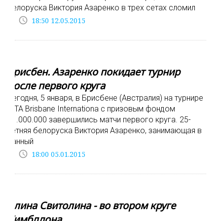
белоруска Виктория Азаренко в трех сетах сломил
access_time
18:50 12.05.2015
Брисбен. Азаренко покидает турнир
после первого круга
Сегодня, 5 января, в Брисбене (Австралия) на турнире
WTA Brisbane Internationa c призовым фондом
$1.000.000 завершились матчи первого круга. 25-
летняя белоруска Виктория Азаренко, занимающая в
данный
access_time
18:00 05.01.2015
Элина Свитолина - во втором круге
Уимблдона