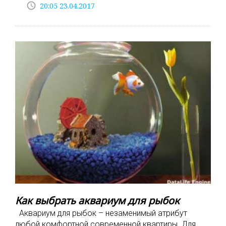
access_time
20:05 23.04.2017
Как выбрать аквариум для рыбок
Аквариум для рыбок – незаменимый атрибут
любой комфортной современной квартиры. Для