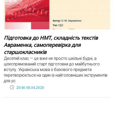
Підготовка до НМТ, складність текстів
Авраменка, самоперевірка для
старшокласників
Десятий клас — це вже не просто шкільні будні, а
цілеспрямований старт підготовки до майбутнього
вступу. Українська мова з базового предмета
перетворюється на один із найголовніших інструментів
для ус
access_time
20:46 06.04.2026