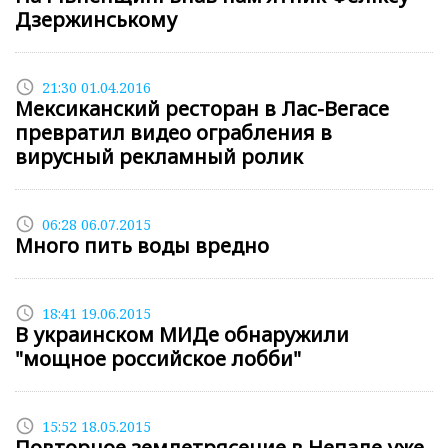
Дзержинському
access_time
21:30 01.04.2016
Мексиканский ресторан в Лас-Вегасе
превратил видео ограбления в
вирусный рекламный ролик
access_time
06:28 06.07.2015
Много пить воды вредно
access_time
18:41 19.06.2015
В украинском МИДе обнаружили
"мощное российское лобби"
access_time
15:52 18.05.2015
Повторное землетрясение в Непале уже