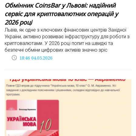
Обмінник CoinsBar у Львові: надійний
сервіс для криптовалютних операцій у
2026 році
Львів, як одне з ключових фінансових центрів Західної
України, активно розвиває інфраструктуру для роботи з
криптовалютами. У 2026 році попит на швидкі та
безпечні обміни цифрових активів значно зріс
access_time
18:46 04.05.2026