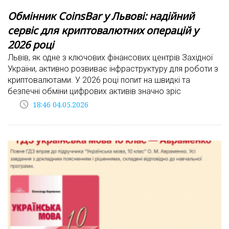
Обмінник CoinsBar у Львові: надійний
сервіс для криптовалютних операцій у
2026 році
Львів, як одне з ключових фінансових центрів Західної
України, активно розвиває інфраструктуру для роботи з
криптовалютами. У 2026 році попит на швидкі та
безпечні обміни цифрових активів значно зріс
access_time
18:46 04.05.2026