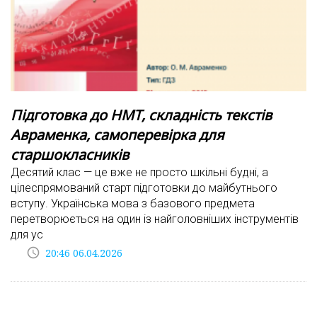
Підготовка до НМТ, складність текстів
Авраменка, самоперевірка для
старшокласників
Десятий клас — це вже не просто шкільні будні, а
цілеспрямований старт підготовки до майбутнього
вступу. Українська мова з базового предмета
перетворюється на один із найголовніших інструментів
для ус
access_time
20:46 06.04.2026