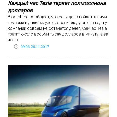
Каждый час Tesla теряет полмиллиона
долларов
Bloomberg сообщает, что если дело пойдёт такими
темпами и дальше, уже к осени следующего года у
компании совсем не останется денег. Сейчас Tesla
тратит около восьми тысяч долларов в минуту, а за
час н
access_time
09:06 26.11.2017