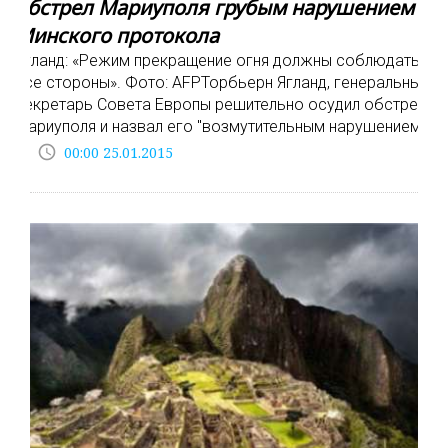
обстрел Мариуполя грубым нарушением
Минского протокола
Ягланд: «Режим прекращение огня должны соблюдать
все стороны». Фото: AFPТорбьерн Ягланд, генеральный
секретарь Совета Европы решительно осудил обстрел
Мариуполя и назвал его "возмутительным нарушением
access_time
00:00 25.01.2015