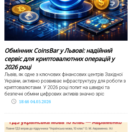
Обмінник CoinsBar у Львові: надійний
сервіс для криптовалютних операцій у
2026 році
Львів, як одне з ключових фінансових центрів Західної
України, активно розвиває інфраструктуру для роботи з
криптовалютами. У 2026 році попит на швидкі та
безпечні обміни цифрових активів значно зріс
access_time
18:46 04.05.2026