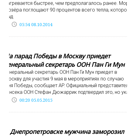
нагревается быстрее, чем предполагалось ранее. Моря
и озёра поглощают 90 процентов всего тепла, которое
выд
access_time
05:54 08.10.2014
На парад Победы в Москву приедет
генеральный секретарь ООН Пан Ги Мун
Генеральный секретарь ООН Пан Ги Мун приедет в
Москву для участия 9 мая в мероприятиях по случаю
Дня Победы, сообщает AP. Официальный представитель
генсека ООН Стефан Дюжаррик подтвердил это, но указ
access_time
00:20 05.05.2015
В Днепропетровске мужчина заморозил