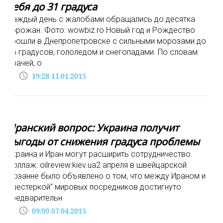
себя до 31 градуса
Каждый день с жалобами обращались до десятка
горожан. Фото: wowbiz.ro Новый год и Рождество
прошли в Днепропетровске с сильными морозами до
26 градусов, гололедом и снегопадами. По словам
врачей, о
access_time
19:28 11.01.2015
Иранский вопрос: Украина получит
выгоды от снижения градуса проблемы
Украина и Иран могут расширить сотрудничество.
Коллаж: oilreview.kiev.ua2 апреля в швейцарской
Лозанне было объявлено о том, что между Ираном и
"шестеркой" мировых посредников достигнуто
предварительн
access_time
09:00 07.04.2015