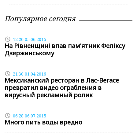
Популярное сегодня
access_time
12:20 05.06.2015
На Рівненщині впав пам’ятник Феліксу
Дзержинському
access_time
21:30 01.04.2016
Мексиканский ресторан в Лас-Вегасе
превратил видео ограбления в
вирусный рекламный ролик
access_time
06:28 06.07.2015
Много пить воды вредно