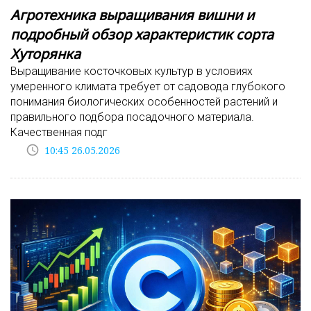
Агротехника выращивания вишни и
подробный обзор характеристик сорта
Хуторянка
Выращивание косточковых культур в условиях
умеренного климата требует от садовода глубокого
понимания биологических особенностей растений и
правильного подбора посадочного материала.
Качественная подг
access_time
10:45 26.05.2026