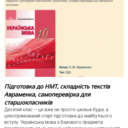
Підготовка до НМТ, складність текстів
Авраменка, самоперевірка для
старшокласників
Десятий клас — це вже не просто шкільні будні, а
цілеспрямований старт підготовки до майбутнього
вступу. Українська мова з базового предмета