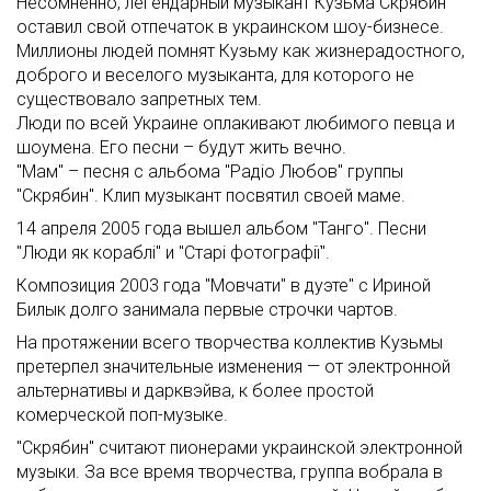
Несомненно, легендарный музыкант Кузьма Скрябин
оставил свой отпечаток в украинском шоу-бизнесе.
Миллионы людей помнят Кузьму как жизнерадостного,
доброго и веселого музыканта, для которого не
существовало запретных тем.
Люди по всей Украине оплакивают любимого певца и
шоумена. Его песни – будут жить вечно.
"Мам" – песня с альбома "Радіо Любов" группы
"Скрябин". Клип музыкант посвятил своей маме.
14 апреля 2005 года вышел альбом "Танго". Песни
"Люди як кораблі" и "Старі фотографії".
Композиция 2003 года "Мовчати" в дуэте" с Ириной
Билык долго занимала первые строчки чартов.
На протяжении всего творчества коллектив Кузьмы
претерпел значительные изменения — от электронной
альтернативы и дарквэйва, к более простой
комерческой поп-музыке.
"Скрябин" считают пионерами украинской электронной
музыки. За все время творчества, группа вобрала в