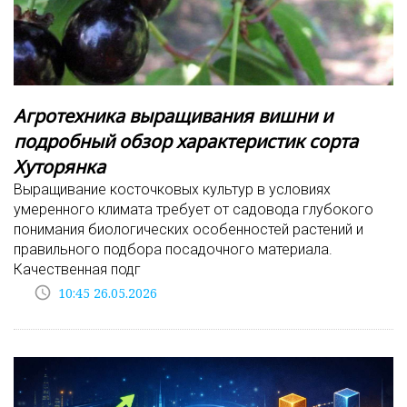
Агротехника выращивания вишни и
подробный обзор характеристик сорта
Хуторянка
Выращивание косточковых культур в условиях
умеренного климата требует от садовода глубокого
понимания биологических особенностей растений и
правильного подбора посадочного материала.
Качественная подг
access_time
10:45 26.05.2026