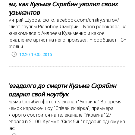
тем, как Кузьма Скрябин уволил своих
музыкантов
Дмитрий Шуров. фото:facebook.com/dmitry.shurov/
Солист группы Pianoboy Дмитрий Шуров рассказал, как
познакомился с Андреем Кузьменко и какое
впечатление артист на него произвел, – сообщает ТСН.
Исполни
access_time
12:20 19.05.2015
Незадолго до смерти Кузьма Скрябин
подарил свой ноутбук
Кузьма Скрябин фото:телеканал "Украина" Во время
съемок караоке-шоу "Співай як зірка", премьера
которого состоится на телеканале "Украина" 27
февраля в 21:00, Кузьма "Скрябин" подарил одному из
учас