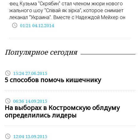
певец Кузьма "Скрябин" стал членом жюри нового
вокального шоу "Співай як зірка", которое снимает
телеканал "Украина". Вместе с Надеждой Мейхер он
access_time
01:21 04.12.2014
Популярное сегодня
access_time
15:24 27.06.2015
5 способов помочь кишечнику
access_time
06:36 14.09.2015
На выборах в Костромскую облдуму
определились лидеры
access_time
12:04 13.09.2015