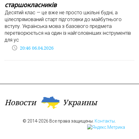
старшокласників
Десятий клас — це вже не просто шкільні будні, а
цілеспрямований старт підготовки до майбутнього
вступу. Українська мова з базового предмета
перетворюється на один із найголовніших інструментів
для ус
access_time
20:46 06.04.2026
Новости
Украины
© 2014-2026 Все права защищены.
Контакты
.