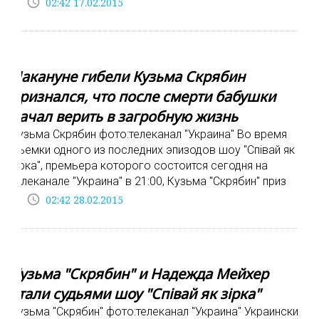
access_time
02:42 17.02.2015
Накануне гибели Кузьма Скрябин
признался, что после смерти бабушки
начал верить в загробную жизнь
Кузьма Скрябин фото:телеканал "Украина" Во время
съемки одного из последних эпизодов шоу "Співай як
зірка", премьера которого состоится сегодня на
телеканале "Украина" в 21:00, Кузьма "Скрябин" приз
access_time
02:42 28.02.2015
Кузьма "Скрябин" и Надежда Мейхер
стали судьями шоу "Співай як зірка"
Кузьма "Скрябин" фото:телеканал "Украина" Украинский