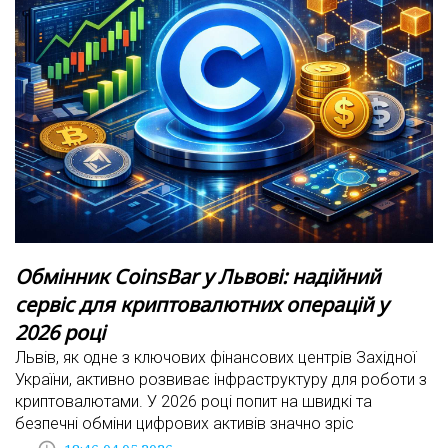
Обмінник CoinsBar у Львові: надійний
сервіс для криптовалютних операцій у
2026 році
Львів, як одне з ключових фінансових центрів Західної
України, активно розвиває інфраструктуру для роботи з
криптовалютами. У 2026 році попит на швидкі та
безпечні обміни цифрових активів значно зріс