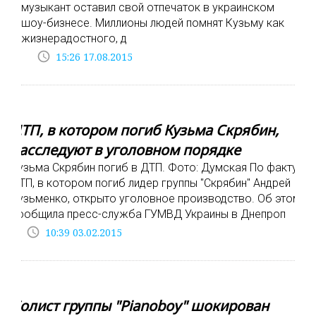
музыкант оставил свой отпечаток в украинском
шоу-бизнесе. Миллионы людей помнят Кузьму как
жизнерадостного, д
access_time
15:26 17.08.2015
ДТП, в котором погиб Кузьма Скрябин,
расследуют в уголовном порядке
Кузьма Скрябин погиб в ДТП. Фото: Думская По факту
ДТП, в котором погиб лидер группы "Скрябин" Андрей
Кузьменко, открыто уголовное производство. Об этом
сообщила пресс-служба ГУМВД Украины в Днепроп
access_time
10:39 03.02.2015
Солист группы "Pianoboy" шокирован