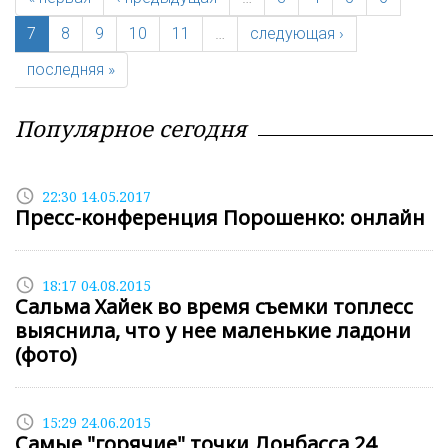
7
8
9
10
11
…
следующая ›
последняя »
Популярное сегодня
access_time
22:30 14.05.2017
Пресс-конференция Порошенко: онлайн
access_time
18:17 04.08.2015
Сальма Хайек во время съемки топлесс
выяснила, что у нее маленькие ладони
(фото)
access_time
15:29 24.06.2015
Самые "горячие" точки Донбасса 24