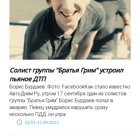
Солист группы "Братья Грим" устроил
пьяное ДТП
Борис Бурдаев. Фото: FacebookКак стало известно
АвтоДням.Ру, утром 17 сентября один из солистов
группы "Братья Грим" Борис Бурдаев попал в
аварию. Певец умудрился нарушить сразу
несколько ПДД: он упра
access_time
12:01 17.09.2015