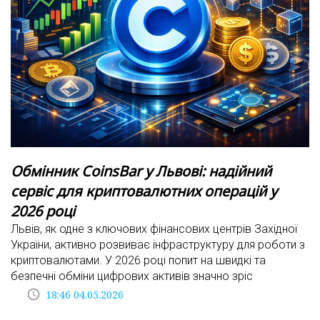
Обмінник CoinsBar у Львові: надійний
сервіс для криптовалютних операцій у
2026 році
Львів, як одне з ключових фінансових центрів Західної
України, активно розвиває інфраструктуру для роботи з
криптовалютами. У 2026 році попит на швидкі та
безпечні обміни цифрових активів значно зріс
access_time
18:46 04.05.2026