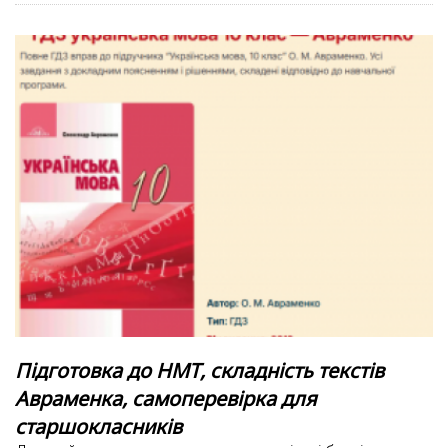
Підготовка до НМТ, складність текстів
Авраменка, самоперевірка для
старшокласників