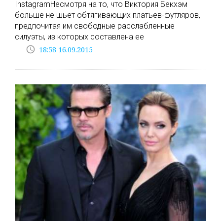
InstagramНесмотря на то, что Виктория Бекхэм
больше не шьет обтягивающих платьев-футляров,
предпочитая им свободные расслабленные
силуэты, из которых составлена ее
access_time
18:58 16.09.2015