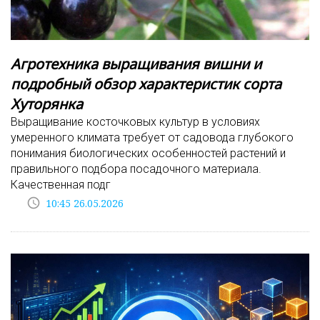
Агротехника выращивания вишни и
подробный обзор характеристик сорта
Хуторянка
Выращивание косточковых культур в условиях
умеренного климата требует от садовода глубокого
понимания биологических особенностей растений и
правильного подбора посадочного материала.
Качественная подг
access_time
10:45 26.05.2026