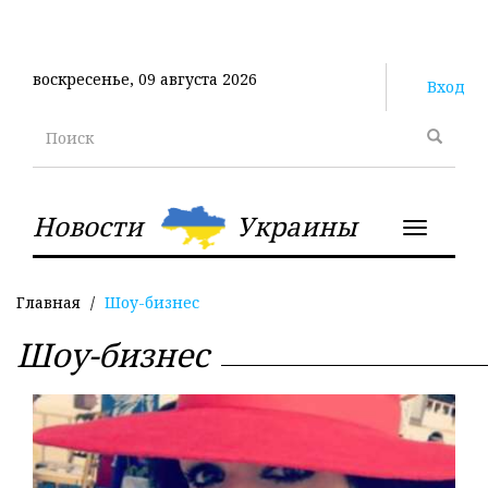
Перейти
к
основному
воскресенье, 09 августа 2026
содержанию
Вход
Поиск
Новости
Украины
Toggle
navigatio
Главная
Шоу-бизнес
Шоу-бизнес