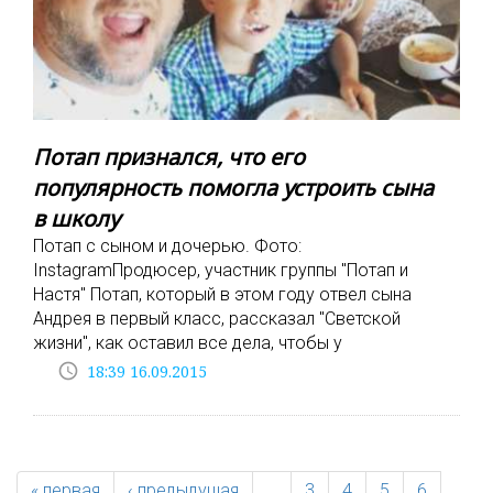
Потап признался, что его
популярность помогла устроить сына
в школу
Потап с сыном и дочерью. Фото:
InstagramПродюсер, участник группы "Потап и
Настя" Потап, который в этом году отвел сына
Андрея в первый класс, рассказал "Светской
жизни", как оставил все дела, чтобы у
access_time
18:39 16.09.2015
« первая
‹ предыдущая
…
3
4
5
6