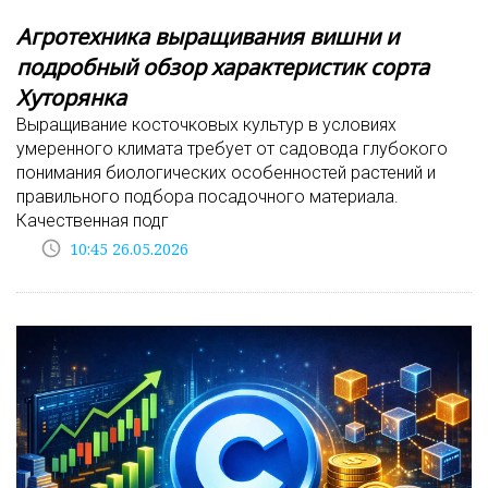
Агротехника выращивания вишни и
подробный обзор характеристик сорта
Хуторянка
Выращивание косточковых культур в условиях
умеренного климата требует от садовода глубокого
понимания биологических особенностей растений и
правильного подбора посадочного материала.
Качественная подг
access_time
10:45 26.05.2026