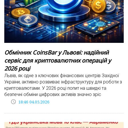
Обмінник CoinsBar у Львові: надійний
сервіс для криптовалютних операцій у
2026 році
Львів, як одне з ключових фінансових центрів Західної
України, активно розвиває інфраструктуру для роботи з
криптовалютами. У 2026 році попит на швидкі та
безпечні обміни цифрових активів значно зріс
access_time
18:46 04.05.2026