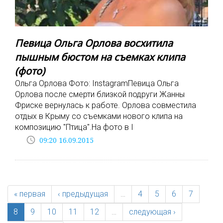
Певица Ольга Орлова восхитила
пышным бюстом на съемках клипа
(фото)
Ольга Орлова Фото: InstagramПевица Ольга
Орлова после смерти близкой подруги Жанны
Фриске вернулась к работе. Орлова совместила
отдых в Крыму со съемками нового клипа на
композицию "Птица".На фото в I
access_time
09:20 16.09.2015
« первая
‹ предыдущая
…
4
5
6
7
8
9
10
11
12
…
следующая ›