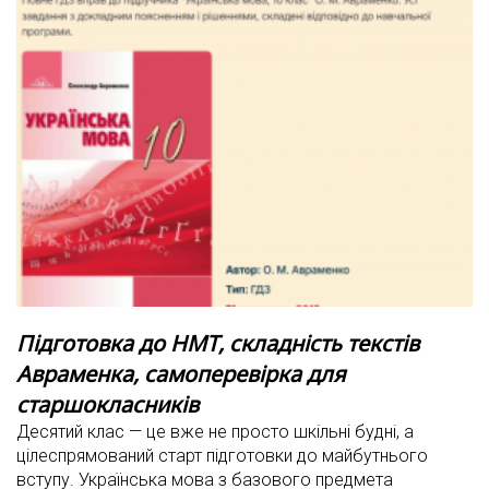
Підготовка до НМТ, складність текстів
Авраменка, самоперевірка для
старшокласників
Десятий клас — це вже не просто шкільні будні, а
цілеспрямований старт підготовки до майбутнього
вступу. Українська мова з базового предмета