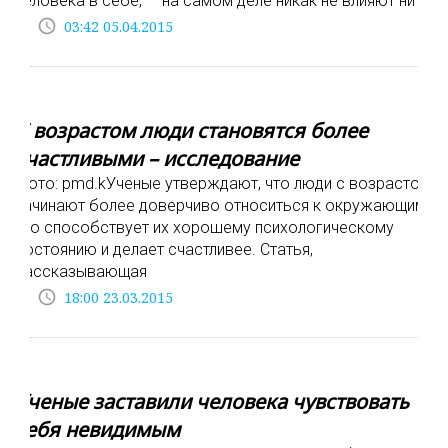
человека в себе, — на самом деле никак не влияют ни
access_time
03:42 05.04.2015
С возрастом люди становятся более
счастливыми – исследование
Фото: pmd.kУченые утверждают, что люди с возрастом
начинают более доверчиво относиться к окружающим,
что способствует их хорошему психологическому
состоянию и делает счастливее. Статья,
рассказывающая
access_time
18:00 23.03.2015
Ученые заставили человека чувствовать
себя невидимым