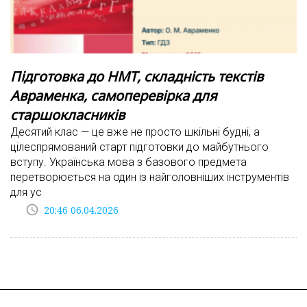
Підготовка до НМТ, складність текстів
Авраменка, самоперевірка для
старшокласників
Десятий клас — це вже не просто шкільні будні, а
цілеспрямований старт підготовки до майбутнього
вступу. Українська мова з базового предмета
перетворюється на один із найголовніших інструментів
для ус
access_time
20:46 06.04.2026