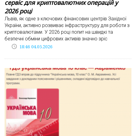
сервіс для криптовалютних операцій у
2026 році
Львів, як одне з ключових фінансових центрів Західної
України, активно розвиває інфраструктуру для роботи з
криптовалютами. У 2026 році попит на швидкі та
безпечні обміни цифрових активів значно зріс
access_time
18:46 04.05.2026