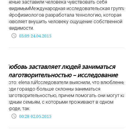
Ученые заставили человека чувствовать себя
невидимымМеждународная исследовательская группа
нейрофизиологов разработала технологию, которая
позволяет внушить человеку ощущение собственной
невидимости.
access_time
03:09 24.04.2015
Любовь заставляет людей заниматься
благотворительностью – исследование
Фото: elena.ruИсследователи выяснили, что влюбленные
люди гораздо больше склонны заниматься
благотворительностью, причем помогать они могут как
бедным семьям, с которыми проживают в одном
городе, так
access_time
00:28 02.05.2015